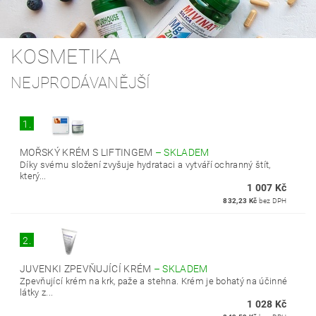
KOSMETIKA
NEJPRODÁVANĚJŠÍ
1.
MOŘSKÝ KRÉM S LIFTINGEM
–
SKLADEM
Díky svému složení zvyšuje hydrataci a vytváří ochranný štít,
který...
1 007 Kč
832,23 Kč
bez DPH
2.
JUVENKI ZPEVŇUJÍCÍ KRÉM
–
SKLADEM
Zpevňující krém na krk, paže a stehna. Krém je bohatý na účinné
látky z...
1 028 Kč