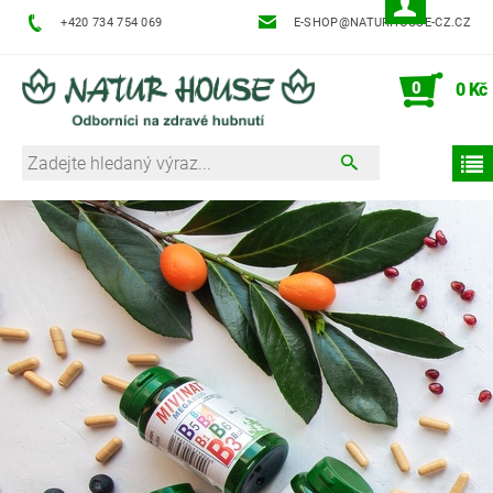
+420 734 754 069
E-SHOP@NATURHOUSE-CZ.CZ
0
0 Kč