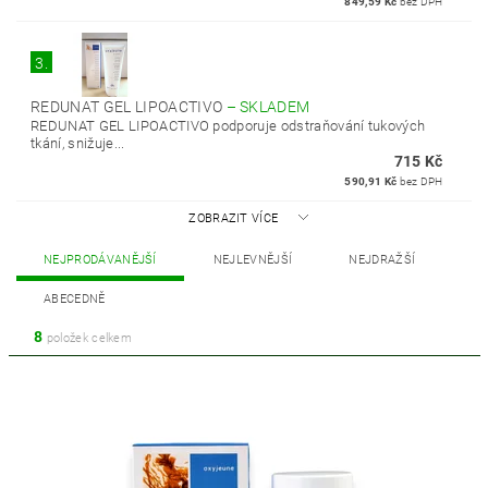
849,59 Kč
bez DPH
3.
REDUNAT GEL LIPOACTIVO
–
SKLADEM
REDUNAT GEL LIPOACTIVO podporuje odstraňování tukových
tkání, snižuje...
715 Kč
590,91 Kč
bez DPH
ZOBRAZIT VÍCE
NEJPRODÁVANĚJŠÍ
NEJLEVNĚJŠÍ
NEJDRAŽŠÍ
ABECEDNĚ
8
položek celkem