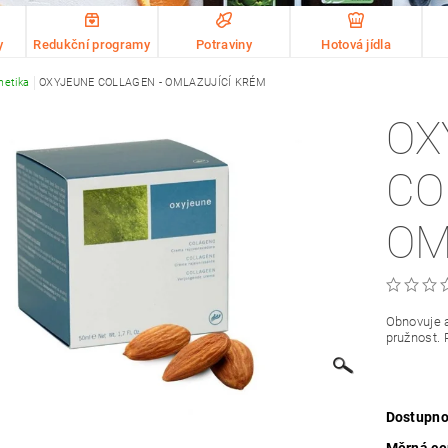
y
Redukční programy
Potraviny
Hotová jídla
etika
OXYJEUNE COLLAGEN - OMLAZUJÍCÍ KRÉM
OX
CO
OM
Obnovuje a
pružnost. 
Dostupno