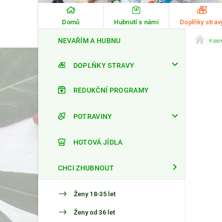
Domů
Hubnutí s námi
Doplňky strav
NEVAŘÍM A HUBNU
Kosm
DOPLŇKY STRAVY
REDUKČNÍ PROGRAMY
POTRAVINY
HOTOVÁ JÍDLA
CHCI ZHUBNOUT
Ženy 18-35 let
Ženy od 36 let