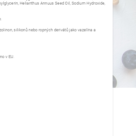
xylglycerin, Helianthus Annuus Seed Oil, Sodium Hydroxide,
o
.
olinon, silikonů nebo ropných derivátů jako vazelína a
eno v EU.