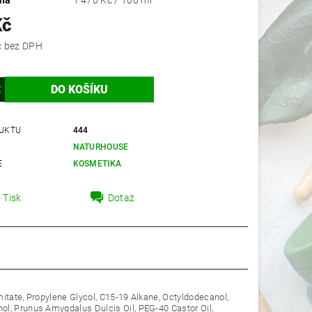
ena
1 470 Kč / 100 ml
Kč
656,25 Kč bez DPH
UKTU
444
NATURHOUSE
E
KOSMETIKA
Tisk
Dotaz
lmitate, Propylene Glycol, C15-19 Alkane, Octyldodecanol,
ol, Prunus Amygdalus Dulcis Oil, PEG-40 Castor Oil,