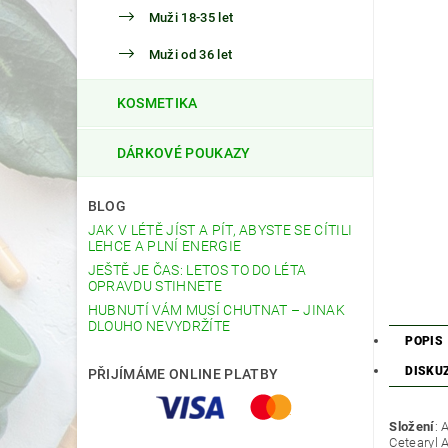
Muži 18-35 let
Muži od 36 let
KOSMETIKA
DÁRKOVÉ POUKAZY
BLOG
JAK V LÉTĚ JÍST A PÍT, ABYSTE SE CÍTILI
LEHCE A PLNÍ ENERGIE
JEŠTĚ JE ČAS: LETOS TO DO LÉTA
OPRAVDU STIHNETE
HUBNUTÍ VÁM MUSÍ CHUTNAT – JINAK
DLOUHO NEVYDRŽÍTE
POPIS
DISKU
PŘIJÍMÁME ONLINE PLATBY
Složení
: 
Cetearyl 