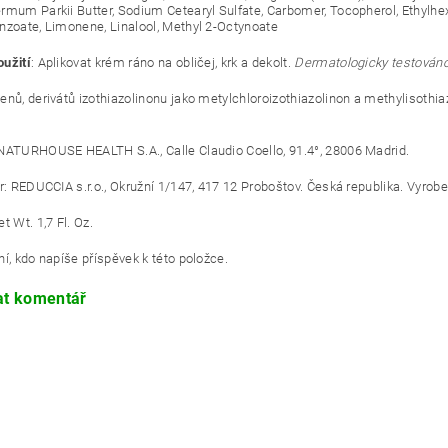
rmum Parkii Butter, Sodium Cetearyl Sulfate, Carbomer, Tocopherol, Ethylhe
nzoate, Limonene, Linalool, Methyl 2-Octynoate
užití
: Aplikovat krém ráno na obličej, krk a dekolt.
Dermatologicky testován
enů, derivátů izothiazolinonu jako metylchloroizothiazolinon a methylisothiaz
NATURHOUSE HEALTH S.A., Calle Claudio Coello, 91.4°, 28006 Madrid.
or: REDUCCIA s.r.o., Okružní 1/147, 417 12 Proboštov. Česká republika. Vyrob
t Wt. 1,7 Fl. Oz.
í, kdo napíše příspěvek k této položce.
at komentář