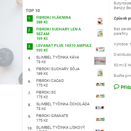
Butyrospe
Benzyl Be
TOP 10
FIBROKI VLÁKNINA
Způsob po
288 Kč
Bez parab
FIBROKI SUCHARY LEN A
parafiny.
SEZAM
169 Kč
Výrobce: 
LEVANAT PLUS 14X10 AMPULE
935 Kč
Distribut
SLIMBEL TYČINKA KÁVA
73 Kč
50 ml E Ne
FIBROKI SUCHARY SÓJA
169 Kč
Buďte prvn
FIBROKI CACAO
175 Kč
Přid
FIBROKI 5C
175 Kč
SLIMBEL TYČINKA ČOKOLÁDA
73 Kč
FIBROKI GRANATE
175 Kč
SLIMBEL TYČINKA LÍSKOVÝ