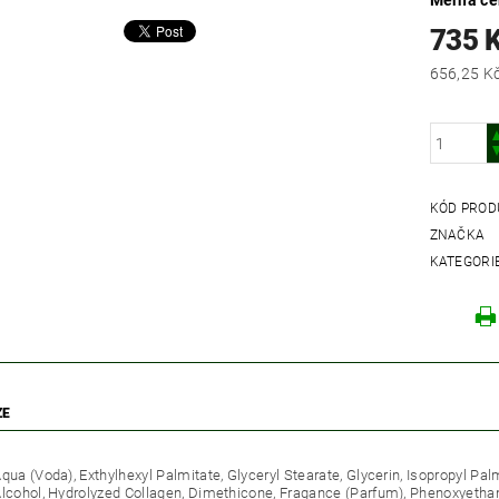
Měrná c
735 
KÓD PROD
ZNAČKA
KATEGORI
ZE
Aqua (Voda), Exthylhexyl Palmitate, Glyceryl Stearate, Glycerin, Isopropyl Pa
Alcohol, Hydrolyzed Collagen, Dimethicone, Fragance (Parfum), Phenoxyethan