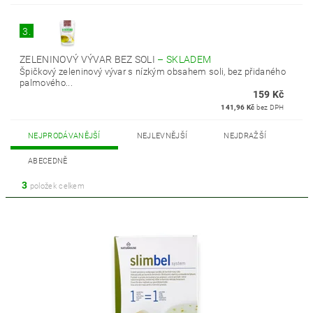
3.
ZELENINOVÝ VÝVAR BEZ SOLI
–
SKLADEM
Špičkový zeleninový vývar s nízkým obsahem soli, bez přidaného
palmového...
159 Kč
141,96 Kč
bez DPH
NEJPRODÁVANĚJŠÍ
NEJLEVNĚJŠÍ
NEJDRAŽŠÍ
ABECEDNĚ
3
položek celkem