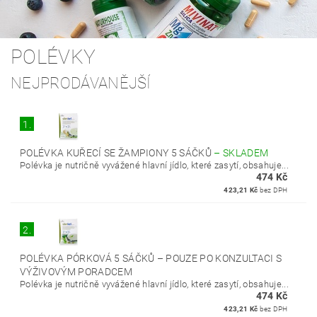
POLÉVKY
NEJPRODÁVANĚJŠÍ
1.
POLÉVKA KUŘECÍ SE ŽAMPIONY 5 SÁČKŮ
–
SKLADEM
Polévka je nutričně vyvážené hlavní jídlo, které zasytí, obsahuje...
474 Kč
423,21 Kč
bez DPH
2.
POLÉVKA PÓRKOVÁ 5 SÁČKŮ
–
POUZE PO KONZULTACI S
VÝŽIVOVÝM PORADCEM
Polévka je nutričně vyvážené hlavní jídlo, které zasytí, obsahuje...
474 Kč
423,21 Kč
bez DPH