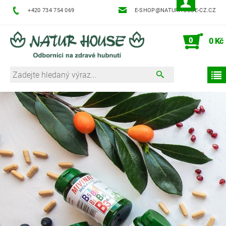
+420 734 754 069
E-SHOP@NATURHOUSE-CZ.CZ
0
0 Kč