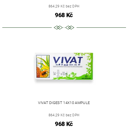
864,29 Kč bez DPH
968 Kč
VIVAT DIGEST 14X10 AMPULE
864,29 Kč bez DPH
968 Kč