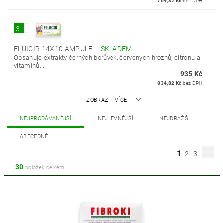
709,82 Kč
bez DPH
3.
FLUICIR 14X10 AMPULE
–
SKLADEM
Obsahuje extrakty černých borůvek, červených hroznů, citronu a
vitamínů...
935 Kč
834,82 Kč
bez DPH
ZOBRAZIT VÍCE
NEJPRODÁVANĚJŠÍ
NEJLEVNĚJŠÍ
NEJDRAŽŠÍ
ABECEDNĚ
1
2
3
30
položek celkem