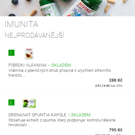
IMUNITA
NEJPRODÁVANĚJŠÍ
1.
FIBROKI VLÁKNINA
–
SKLADEM
Vláknina z pšeničných otrub přispívá k urychlení střevního
tranzitu....
288 Kč
257,14 Kč
bez DPH
2.
DRENANAT OPUNTIA KAPSLE
–
SKLADEM
Obsahuje extrakt z opuntie, který podporuje: kontrolu tělesné
hmotnosti...
795 Kč