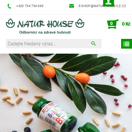
+420 734 754 069
E-SHOP@NATURHOUSE-CZ.CZ
0
0 Kč