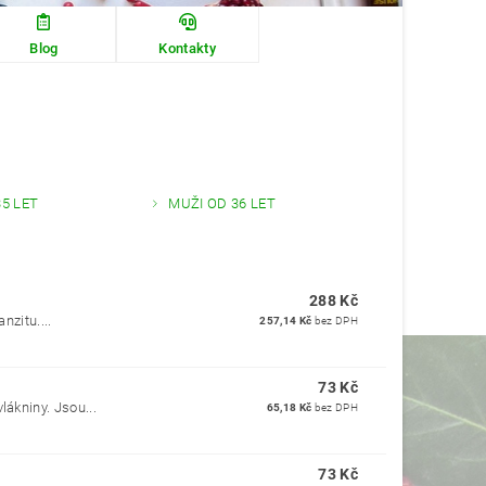
Blog
Kontakty
35 LET
MUŽI OD 36 LET
288 Kč
nzitu....
257,14 Kč
bez DPH
73 Kč
lákniny. Jsou...
65,18 Kč
bez DPH
73 Kč