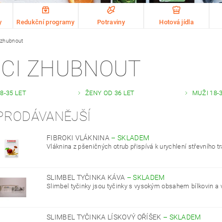
y
Redukční programy
Potraviny
Hotová jídla
 zhubnout
CI ZHUBNOUT
8-35 LET
ŽENY OD 36 LET
MUŽI 18-
PRODÁVANĚJŠÍ
FIBROKI VLÁKNINA
–
SKLADEM
Vláknina z pšeničných otrub přispívá k urychlení střevního tra
SLIMBEL TYČINKA KÁVA
–
SKLADEM
Slimbel tyčinky jsou tyčinky s vysokým obsahem bílkovin a v
SLIMBEL TYČINKA LÍSKOVÝ OŘÍŠEK
–
SKLADEM