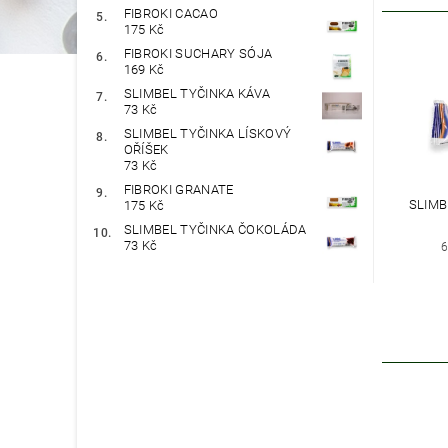
FIBROKI CACAO
175 Kč
FIBROKI SUCHARY SÓJA
169 Kč
SLIMBEL TYČINKA KÁVA
73 Kč
SLIMBEL TYČINKA LÍSKOVÝ
OŘÍŠEK
73 Kč
FIBROKI GRANATE
SLIMB
175 Kč
SLIMBEL TYČINKA ČOKOLÁDA
73 Kč
6