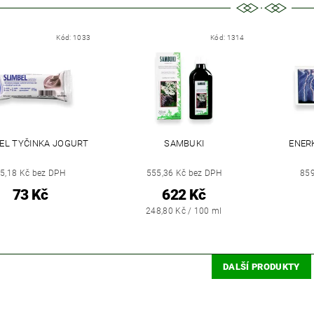
Kód:
1033
Kód:
1314
EL TYČINKA JOGURT
SAMBUKI
ENER
5,18 Kč bez DPH
555,36 Kč bez DPH
859
73 Kč
622 Kč
248,80 Kč / 100 ml
DALŠÍ PRODUKTY