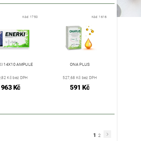
Kód:
1750
Kód:
1616
KI 14X10 AMPULE
ONA PLUS
,82 Kč bez DPH
527,68 Kč bez DPH
963 Kč
591 Kč
1
2