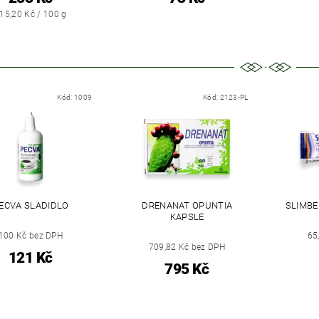
15,20 Kč / 100 g
Kód:
1009
Kód:
2123-PL
ECVA SLADIDLO
DRENANAT OPUNTIA
SLIMBE
KAPSLE
100 Kč bez DPH
65
709,82 Kč bez DPH
121 Kč
795 Kč