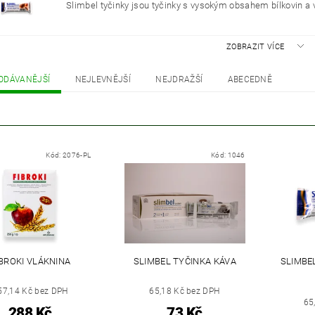
Slimbel tyčinky jsou tyčinky s vysokým obsahem bílkovin a v
ZOBRAZIT VÍCE
ODÁVANĚJŠÍ
NEJLEVNĚJŠÍ
NEJDRAŽŠÍ
ABECEDNĚ
Kód:
2076-PL
Kód:
1046
IBROKI VLÁKNINA
SLIMBEL TYČINKA KÁVA
SLIMBE
57,14 Kč bez DPH
65,18 Kč bez DPH
65
288 Kč
73 Kč