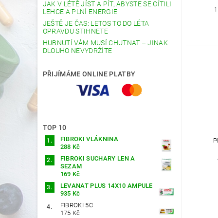
JAK V LÉTĚ JÍST A PÍT, ABYSTE SE CÍTILI
1
LEHCE A PLNÍ ENERGIE
JEŠTĚ JE ČAS: LETOS TO DO LÉTA
OPRAVDU STIHNETE
HUBNUTÍ VÁM MUSÍ CHUTNAT – JINAK
DLOUHO NEVYDRŽÍTE
PŘIJÍMÁME ONLINE PLATBY
TOP 10
FIBROKI VLÁKNINA
P
288 Kč
FIBROKI SUCHARY LEN A
SEZAM
169 Kč
LEVANAT PLUS 14X10 AMPULE
935 Kč
FIBROKI 5C
175 Kč