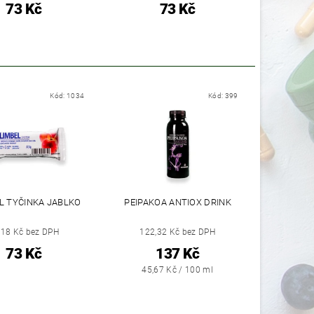
73 Kč
73 Kč
Kód:
1034
Kód:
399
L TYČINKA JABLKO
PEIPAKOA ANTIOX DRINK
,18 Kč bez DPH
122,32 Kč bez DPH
73 Kč
137 Kč
45,67 Kč / 100 ml