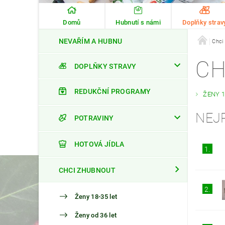
Domů
Hubnutí s námi
Doplňky strav
NEVAŘÍM A HUBNU
Chci
CH
DOPLŇKY STRAVY
REDUKČNÍ PROGRAMY
ŽENY 1
NEJ
POTRAVINY
HOTOVÁ JÍDLA
1.
CHCI ZHUBNOUT
2.
Ženy 18-35 let
Ženy od 36 let