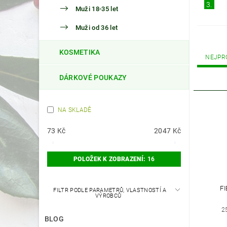
3.
Muži 18-35 let
Muži od 36 let
KOSMETIKA
NEJPR
DÁRKOVÉ POUKAZY
NA SKLADĚ
73
Kč
2047
Kč
POLOŽEK K ZOBRAZENÍ:
16
F
FILTR PODLE PARAMETRŮ, VLASTNOSTÍ A
VÝROBCŮ
2
BLOG