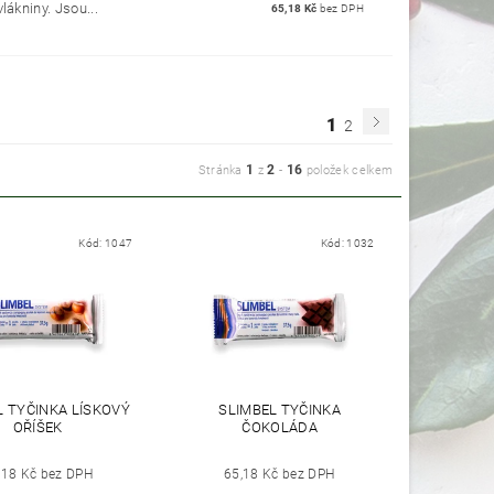
lákniny. Jsou...
65,18 Kč
bez DPH
1
2
1
2
16
Stránka
z
-
položek celkem
Kód:
1047
Kód:
1032
L TYČINKA LÍSKOVÝ
SLIMBEL TYČINKA
OŘÍŠEK
ČOKOLÁDA
,18 Kč bez DPH
65,18 Kč bez DPH