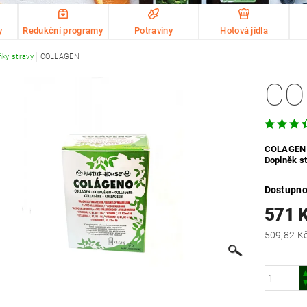
y
Redukční programy
Potraviny
Hotová jídla
ňky stravy
COLLAGEN
CO
COLAGEN
Doplněk st
Dostupno
571 