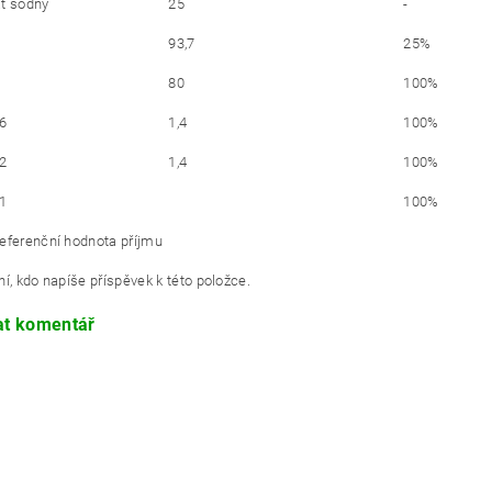
t sodný
25
-
93,7
25%
80
100%
B6
1,4
100%
B2
1,4
100%
B1
100%
eferenční hodnota příjmu
í, kdo napíše příspěvek k této položce.
at komentář