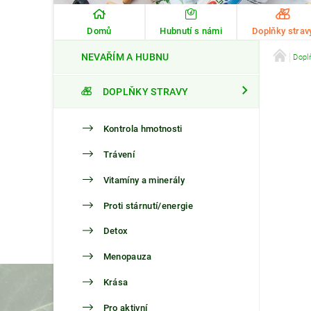
Domů
Hubnutí s námi
Doplňky strav
NEVAŘÍM A HUBNU
Dopl
DOPLŇKY STRAVY
Kontrola hmotnosti
Trávení
Vitamíny a minerály
Proti stárnutí/energie
Detox
Menopauza
Krása
Pro aktivní