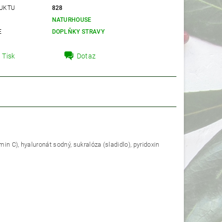
UKTU
828
NATURHOUSE
E
DOPLŇKY STRAVY
Tisk
Dotaz
n C), hyaluronát sodný, sukralóza (sladidlo), pyridoxin