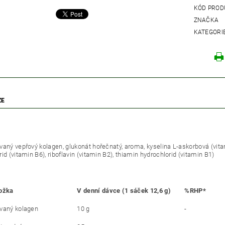
KÓD PROD
ZNAČKA
KATEGORI
ZE
vaný vepřový kolagen, glukonát hořečnatý, aroma, kyselina L-askorbová (vitami
id (vitamin B6), riboflavin (vitamin B2), thiamin hydrochlorid (vitamin B1)
ložka
V denní dávce (1 sáček 12,6 g)
%RHP*
vaný kolagen
10 g
-