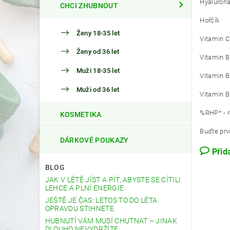
Hyaluroná
CHCI ZHUBNOUT
Hořčík
Ženy 18-35 let
Vitamin C
Ženy od 36 let
Vitamin 
Muži 18-35 let
Vitamin 
Muži od 36 let
Vitamin 
%RHP* - r
KOSMETIKA
Buďte prvn
DÁRKOVÉ POUKAZY
Přid
BLOG
JAK V LÉTĚ JÍST A PÍT, ABYSTE SE CÍTILI
LEHCE A PLNÍ ENERGIE
JEŠTĚ JE ČAS: LETOS TO DO LÉTA
OPRAVDU STIHNETE
HUBNUTÍ VÁM MUSÍ CHUTNAT – JINAK
DLOUHO NEVYDRŽÍTE