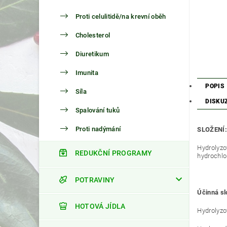
Proti celulitidě/na krevní oběh
Cholesterol
Diuretikum
Imunita
POPIS
Síla
DISKU
Spalování tuků
Proti nadýmání
SLOŽENÍ:
Hydrolyzo
REDUKČNÍ PROGRAMY
hydrochlor
POTRAVINY
Účinná s
HOTOVÁ JÍDLA
Hydrolyzo