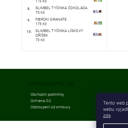
175 Kč
SLIMBEL TYČINKA ČOKOLÁDA
73 Kč
FIBROKI GRANATE
175 Kč
SLIMBEL TYČINKA LÍSKOVÝ
OŘÍŠEK
73 Kč
INFORMACE PRO VÁS
Obchodní podmínky
Ochrana OÚ
Tento web p
Odstoupení od smlouvy
webu vyjadř
zde
.