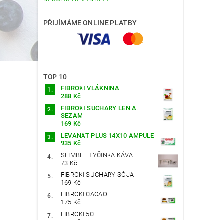
PŘIJÍMÁME ONLINE PLATBY
TOP 10
FIBROKI VLÁKNINA
288 Kč
FIBROKI SUCHARY LEN A
SEZAM
169 Kč
LEVANAT PLUS 14X10 AMPULE
935 Kč
SLIMBEL TYČINKA KÁVA
73 Kč
FIBROKI SUCHARY SÓJA
169 Kč
FIBROKI CACAO
175 Kč
FIBROKI 5C