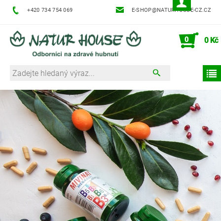
+420 734 754 069
E-SHOP@NATURHOUSE-CZ.CZ
0
0 Kč