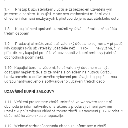
1.7. Přístup k uživatelskému účtu je zabezpečen uživatelským
jménem a heslem. Kupující je povinen zachovávat mlčenlivost
ohledně informací nezbytných k přístupu do jeho uživatelského účtu.
1.8. Kupující není oprávněn umožnit využívání uživatelského účtu
třetím osobám.
1.9. Prodávající může zrušit uživatelský účet, a to zejména v případě,
kdy kupující svůj uživatelský účet déle než 1 rok nevyužívá, či v
případě, kdy kupující poruší své povinnosti z kupní smlouvy (včetně
obchodních podmínek).
1.10. Kupující bere na vědomí, že uživatelský účet nemusí být
dostupný nepřetržitě, a to zejména s ohledem na nutnou údržbu
hardwarového a softwarového vybavení prodávajícího, popř. nutnou
údržbu hardwarového a softwarového vybavení třetích osob.
UZAVŘENÍ KUPNÍ SMLOUVY
1.11. Veškerá prezentace zboží umístěná ve webovém rozhraní
obchodu je informativního charakteru a prodávající není povinen
uzavřít kupní smlouvu ohledně tohoto zboží. Ustanovení § 1732 odst. 2
občanského zákoníku se nepoužije.
1.12. Webové rozhraní obchodu obsahuje informace o zboží,