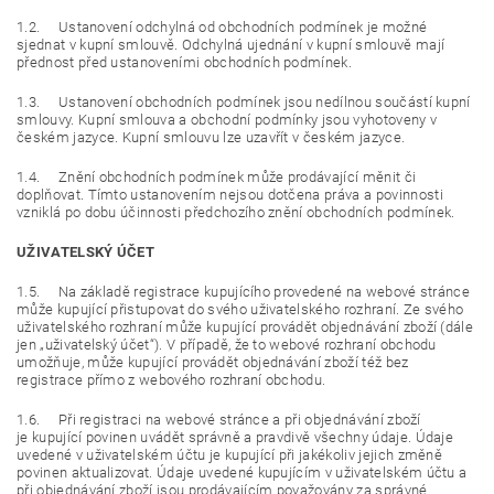
1.2. Ustanovení odchylná od obchodních podmínek je možné
sjednat v kupní smlouvě. Odchylná ujednání v kupní smlouvě mají
přednost před ustanoveními obchodních podmínek.
1.3. Ustanovení obchodních podmínek jsou nedílnou součástí kupní
smlouvy. Kupní smlouva a obchodní podmínky jsou vyhotoveny v
českém jazyce. Kupní smlouvu lze uzavřít v českém jazyce.
1.4. Znění obchodních podmínek může prodávající měnit či
doplňovat. Tímto ustanovením nejsou dotčena práva a povinnosti
vzniklá po dobu účinnosti předchozího znění obchodních podmínek.
UŽIVATELSKÝ ÚČET
1.5. Na základě registrace kupujícího provedené na webové stránce
může kupující přistupovat do svého uživatelského rozhraní. Ze svého
uživatelského rozhraní může kupující provádět objednávání zboží (dále
jen „uživatelský účet“). V případě, že to webové rozhraní obchodu
umožňuje, může kupující provádět objednávání zboží též bez
registrace přímo z webového rozhraní obchodu.
1.6. Při registraci na webové stránce a při objednávání zboží
je kupující povinen uvádět správně a pravdivě všechny údaje. Údaje
uvedené v uživatelském účtu je kupující při jakékoliv jejich změně
povinen aktualizovat. Údaje uvedené kupujícím v uživatelském účtu a
při objednávání zboží jsou prodávajícím považovány za správné.