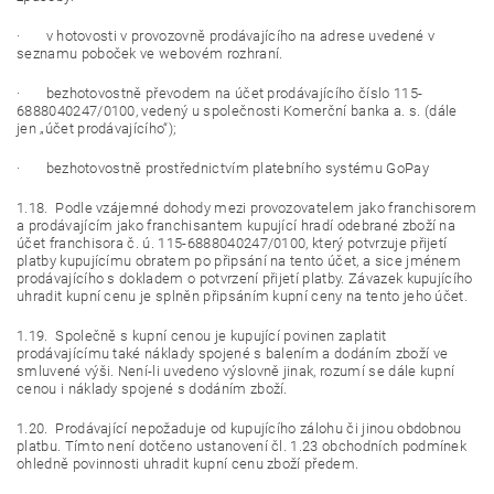
· v hotovosti v provozovně prodávajícího na adrese uvedené v
seznamu poboček ve webovém rozhraní.
· bezhotovostně převodem na účet prodávajícího číslo 115-
6888040247/0100, vedený u společnosti Komerční banka a. s. (dále
jen „účet prodávajícího“);
· bezhotovostně prostřednictvím platebního systému GoPay
1.18. Podle vzájemné dohody mezi provozovatelem jako franchisorem
a prodávajícím jako franchisantem kupující hradí odebrané zboží na
účet franchisora č. ú. 115-6888040247/0100, který potvrzuje přijetí
platby kupujícímu obratem po připsání na tento účet, a sice jménem
prodávajícího s dokladem o potvrzení přijetí platby. Závazek kupujícího
uhradit kupní cenu je splněn připsáním kupní ceny na tento jeho účet.
1.19. Společně s kupní cenou je kupující povinen zaplatit
prodávajícímu také náklady spojené s balením a dodáním zboží ve
smluvené výši. Není-li uvedeno výslovně jinak, rozumí se dále kupní
cenou i náklady spojené s dodáním zboží.
1.20. Prodávající nepožaduje od kupujícího zálohu či jinou obdobnou
platbu. Tímto není dotčeno ustanovení čl. 1.23 obchodních podmínek
ohledně povinnosti uhradit kupní cenu zboží předem.