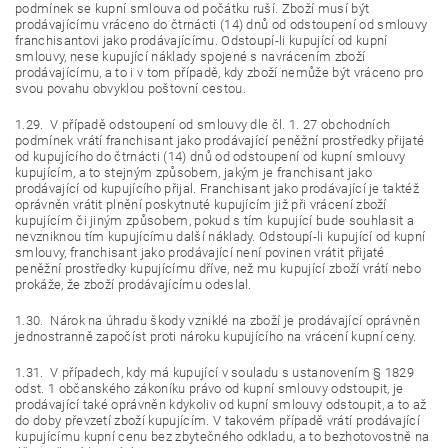
podmínek se kupní smlouva od počátku ruší. Zboží musí být
prodávajícímu vráceno do čtrnácti (14) dnů od odstoupení od smlouvy
franchisantovi jako prodávajícímu. Odstoupí-li kupující od kupní
smlouvy, nese kupující náklady spojené s navrácením zboží
prodávajícímu, a to i v tom případě, kdy zboží nemůže být vráceno pro
svou povahu obvyklou poštovní cestou.
1.29. V případě odstoupení od smlouvy dle čl. 1. 27 obchodních
podmínek vrátí franchisant jako prodávající peněžní prostředky přijaté
od kupujícího do čtrnácti (14) dnů od odstoupení od kupní smlouvy
kupujícím, a to stejným způsobem, jakým je franchisant jako
prodávající od kupujícího přijal. Franchisant jako prodávající je taktéž
oprávněn vrátit plnění poskytnuté kupujícím již při vrácení zboží
kupujícím či jiným způsobem, pokud s tím kupující bude souhlasit a
nevzniknou tím kupujícímu další náklady. Odstoupí-li kupující od kupní
smlouvy, franchisant jako prodávající není povinen vrátit přijaté
peněžní prostředky kupujícímu dříve, než mu kupující zboží vrátí nebo
prokáže, že zboží prodávajícímu odeslal.
1.30. Nárok na úhradu škody vzniklé na zboží je prodávající oprávněn
jednostranně započíst proti nároku kupujícího na vrácení kupní ceny.
1.31. V případech, kdy má kupující v souladu s ustanovením § 1829
odst. 1 občanského zákoníku právo od kupní smlouvy odstoupit, je
prodávající také oprávněn kdykoliv od kupní smlouvy odstoupit, a to až
do doby převzetí zboží kupujícím. V takovém případě vrátí prodávající
kupujícímu kupní cenu bez zbytečného odkladu, a to bezhotovostně na