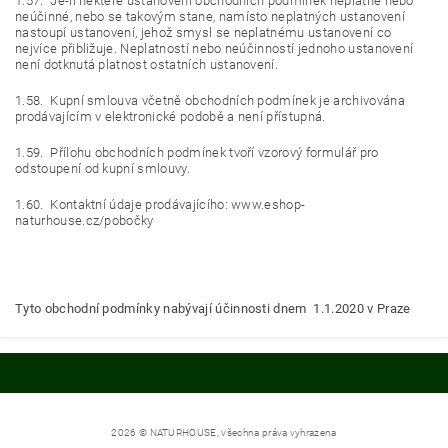
1.57. Je-li některé ustanovení obchodních podmínek neplatné nebo
neúčinné, nebo se takovým stane, namísto neplatných ustanovení
nastoupí ustanovení, jehož smysl se neplatnému ustanovení co
nejvíce přibližuje. Neplatností nebo neúčinností jednoho ustanovení
není dotknutá platnost ostatních ustanovení.
1.58. Kupní smlouva včetně obchodních podmínek je archivována
prodávajícím v elektronické podobě a není přístupná.
1.59. Přílohu obchodních podmínek tvoří vzorový formulář pro
odstoupení od kupní smlouvy.
1.60. Kontaktní údaje prodávajícího: www.eshop-
naturhouse.cz/pobočky
Tyto obchodní podmínky nabývají účinnosti dnem 1.1.2020 v Praze
2026 © NATURHOUSE, všechna práva vyhrazena