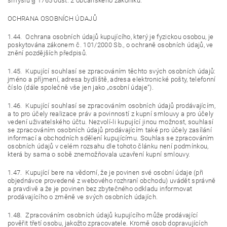
smyslu § 1765 odst. 2 občanského zákoníku.
OCHRANA OSOBNÍCH ÚDAJŮ
1.44. Ochrana osobních údajů kupujícího, který je fyzickou osobou, je
poskytována zákonem č. 101/2000 Sb., o ochraně osobních údajů, ve
znění pozdějších předpisů.
1.45. Kupující souhlasí se zpracováním těchto svých osobních údajů:
jméno a příjmení, adresa bydliště, adresa elektronické pošty, telefonní
číslo (dále společně vše jen jako „osobní údaje“).
1.46. Kupující souhlasí se zpracováním osobních údajů prodávajícím,
a to pro účely realizace práv a povinností z kupní smlouvy a pro účely
vedení uživatelského účtu. Nezvolí-li kupující jinou možnost, souhlasí
se zpracováním osobních údajů prodávajícím také pro účely zasílání
informací a obchodních sdělení kupujícímu. Souhlas se zpracováním
osobních údajů v celém rozsahu dle tohoto článku není podmínkou,
která by sama o sobě znemožňovala uzavření kupní smlouvy.
1.47. Kupující bere na vědomí, že je povinen své osobní údaje (při
objednávce provedené z webového rozhraní obchodu) uvádět správně
a pravdivě a že je povinen bez zbytečného odkladu informovat
prodávajícího o změně ve svých osobních údajích.
1.48. Zpracováním osobních údajů kupujícího může prodávající
pověřit třetí osobu, jakožto zpracovatele. Kromě osob dopravujících