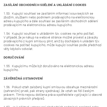
ZASÍLÁNÍ OBCHODNÍCH SDĚLENÍ A UKLÁDÁNÍ COOKIES
1.53. Kupující souhlasí se zasíláním informací souvisejících se
zbožím, službami nebo podnikem prodávajícího na elektronickou
adresu kupujícího a dále souhlasí se zasíláním obchodních sdělení
prodávajícím na elektronickou adresu kupujícího.
1.54. Kupující souhlasí s ukládáním tzv. cookies na jeho počítač.
V případě, že je nákup na webové stránce možné provést a závazky
prodávajícího z kupní smlouvy plnit, aniž by docházelo k ukládání tzv.
cookies na počítač kupujícího, může kupující souhlas podle předchozí
věty kdykoliv odvolat.
DORUČOVÁNÍ
1.55. Kupujícímu může být doručováno na elektronickou adresu
kupujícího.
ZÁVĚREČNÁ USTANOVENÍ
1.56. Pokud vztah založený kupní smlouvou obsahuje mezinárodní
(zahraniční) prvek, pak strany sjednávají, že vztah se řídí českým
právem. Tímto nejsou dotčena práva spotřebitele vyplývající z obecně
závazných právních předpisů.