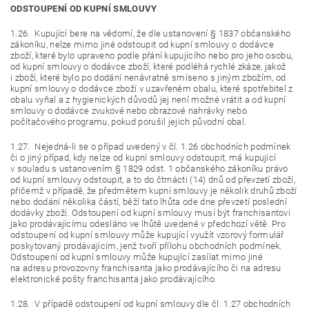
ODSTOUPENÍ OD KUPNÍ SMLOUVY
1.26. Kupující bere na vědomí, že dle ustanovení § 1837 občanského
zákoníku, nelze mimo jiné odstoupit od kupní smlouvy o dodávce
zboží, které bylo upraveno podle přání kupujícího nebo pro jeho osobu,
od kupní smlouvy o dodávce zboží, které podléhá rychlé zkáze, jakož
i zboží, které bylo po dodání nenávratně smíseno s jiným zbožím, od
kupní smlouvy o dodávce zboží v uzavřeném obalu, které spotřebitel z
obalu vyňal a z hygienických důvodů jej není možné vrátit a od kupní
smlouvy o dodávce zvukové nebo obrazové nahrávky nebo
počítačového programu, pokud porušil jejich původní obal.
1.27. Nejedná-li se o případ uvedený v čl. 1.26 obchodních podmínek
či o jiný případ, kdy nelze od kupní smlouvy odstoupit, má kupující
v souladu s ustanovením § 1829 odst. 1 občanského zákoníku právo
od kupní smlouvy odstoupit, a to do čtrnácti (14) dnů od převzetí zboží,
přičemž v případě, že předmětem kupní smlouvy je několik druhů zboží
nebo dodání několika částí, běží tato lhůta ode dne převzetí poslední
dodávky zboží. Odstoupení od kupní smlouvy musí být franchisantovi
jako prodávajícímu odesláno ve lhůtě uvedené v předchozí větě. Pro
odstoupení od kupní smlouvy může kupující využít vzorový formulář
poskytovaný prodávajícím, jenž tvoří přílohu obchodních podmínek.
Odstoupení od kupní smlouvy může kupující zasílat mimo jiné
na adresu provozovny franchisanta jako prodávajícího či na adresu
elektronické pošty franchisanta jako prodávajícího.
1.28. V případě odstoupení od kupní smlouvy dle čl. 1.27 obchodních