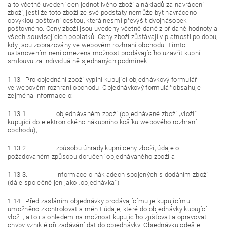
a to včetně uvedení cen jednotlivého zboží a nákladů za navrácení
zboží, jestliže toto zboží ze své podstaty nemůže být navráceno
obvyklou poštovní cestou, která nesmí převýšit dvojnásobek
poštovného. Ceny zboží jsou uvedeny včetně daně z přidané hodnoty a
všech souvisejících poplatků. Ceny zboží zůstávají v platnosti po dobu,
kdy jsou zobrazovány ve webovém rozhraní obchodu. Tímto
ustanovením není omezena možnost prodávajícího uzavřít kupní
smlouvu za individuálně sjednaných podmínek.
1.13. Pro objednání zboží vyplní kupující objednávkový formulář
ve webovém rozhraní obchodu. Objednávkový formulář obsahuje
zejména informace o:
1.13.1. objednávaném zboží (objednávané zboží „vloží“
kupující do elektronického nákupního košíku webového rozhraní
obchodu),
1.13.2. způsobu úhrady kupní ceny zboží, údaje o
požadovaném způsobu doručení objednávaného zboží a
1.13.3. informace o nákladech spojených s dodáním zboží
(dále společně jen jako „objednávka“).
1.14. Před zasláním objednávky prodávajícímu je kupujícímu
umožněno zkontrolovat a měnit údaje, které do objednávky kupující
vložil, a to i s ohledem na možnost kupujícího zjišťovat a opravovat
chyby vzniklé při zadávání dat do objednávky. Objednávku odešle