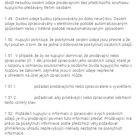
zboží nebudou osobní údaje prodávajícím bez předchozího souhlasu
kupujícího předávány třetím osobám.
1.49. Osobní údaje budou zpracovávány po dobu neurčitou. Osobní
údaje budou zpracovávány v elektronické podobě automatizovaným
způsobem nebo v tištěné podobě neautomatizovaným způsobem.
1.50. Kupující potvrzuje, že poskytnuté osobní údaje jsou přesné a že
byl poučen o tom, že se jedná o dobrovolné poskytnutí osobních údajů.
1.51. V případě, že by se kupující domníval, že prodávající nebo
zpracovatel (čl. 1.48) provádí zpracování jeho osobních údajů, které je
v rozporu s ochranou soukromého a osobního života kupujícího nebo v
rozporu se zákonem, zejména jsou-li osobní údaje nepřesné
s ohledem na účel jejich zpracování, může:
1.51.1. požádat prodávajícího nebo zpracovatele o vysvětlení,
1.51.2. požadovat, aby prodávající nebo zpracovatel odstranil
takto vzniklý stav.
1.52. Požádá-li kupující o informaci o zpracování svých osobních
údajů, je mu prodávající povinen tuto informaci předat. Prodávající má
právo za poskytnutí informace podle předchozí věty požadovat
přiměřenou úhradu nepřevyšující náklady nezbytné na poskytnutí
informace.