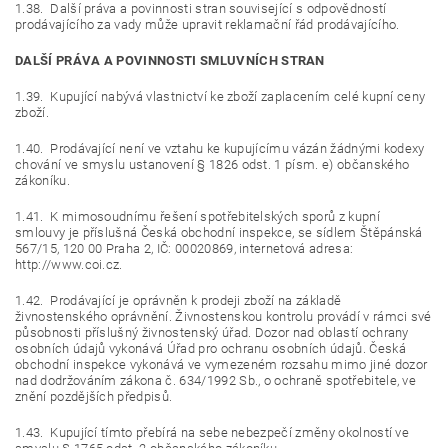
1.38. Další práva a povinnosti stran související s odpovědností
prodávajícího za vady může upravit reklamační řád prodávajícího.
DALŠÍ PRÁVA A POVINNOSTI SMLUVNÍCH STRAN
1.39. Kupující nabývá vlastnictví ke zboží zaplacením celé kupní ceny
zboží.
1.40. Prodávající není ve vztahu ke kupujícímu vázán žádnými kodexy
chování ve smyslu ustanovení § 1826 odst. 1 písm. e) občanského
zákoníku.
1.41. K mimosoudnímu řešení spotřebitelských sporů z kupní
smlouvy je příslušná Česká obchodní inspekce, se sídlem Štěpánská
567/15, 120 00 Praha 2, IČ: 00020869, internetová adresa:
http://www.coi.cz.
1.42. Prodávající je oprávněn k prodeji zboží na základě
živnostenského oprávnění. Živnostenskou kontrolu provádí v rámci své
působnosti příslušný živnostenský úřad. Dozor nad oblastí ochrany
osobních údajů vykonává Úřad pro ochranu osobních údajů. Česká
obchodní inspekce vykonává ve vymezeném rozsahu mimo jiné dozor
nad dodržováním zákona č. 634/1992 Sb., o ochraně spotřebitele, ve
znění pozdějších předpisů.
1.43. Kupující tímto přebírá na sebe nebezpečí změny okolností ve