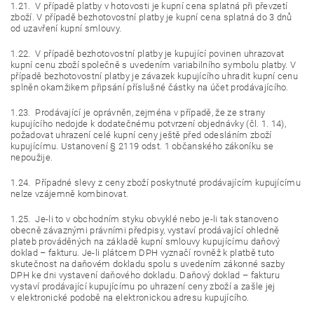
1.21. V případě platby v hotovosti je kupní cena splatná při převzetí
zboží. V případě bezhotovostní platby je kupní cena splatná do 3 dnů
od uzavření kupní smlouvy.
1.22. V případě bezhotovostní platby je kupující povinen uhrazovat
kupní cenu zboží společně s uvedením variabilního symbolu platby. V
případě bezhotovostní platby je závazek kupujícího uhradit kupní cenu
splněn okamžikem připsání příslušné částky na účet prodávajícího.
1.23. Prodávající je oprávněn, zejména v případě, že ze strany
kupujícího nedojde k dodatečnému potvrzení objednávky (čl. 1. 14),
požadovat uhrazení celé kupní ceny ještě před odesláním zboží
kupujícímu. Ustanovení § 2119 odst. 1 občanského zákoníku se
nepoužije.
1.24. Případné slevy z ceny zboží poskytnuté prodávajícím kupujícímu
nelze vzájemně kombinovat.
1.25. Je-li to v obchodním styku obvyklé nebo je-li tak stanoveno
obecně závaznými právními předpisy, vystaví prodávající ohledně
plateb prováděných na základě kupní smlouvy kupujícímu daňový
doklad – fakturu. Je-li plátcem DPH vyznačí rovněž k platbě tuto
skutečnost na daňovém dokladu spolu s uvedením zákonné sazby
DPH ke dni vystavení daňového dokladu. Daňový doklad – fakturu
vystaví prodávající kupujícímu po uhrazení ceny zboží a zašle jej
v elektronické podobě na elektronickou adresu kupujícího.