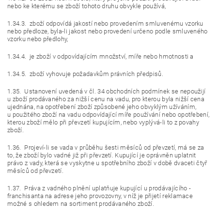
nebo ke kterému se zboží tohoto druhu obvykle používá,
1.34.3. zboží odpovídá jakostí nebo provedením smluvenému vzorku
nebo předloze, byla-li jakost nebo provedení určeno podle smluveného
vzorku nebo předlohy,
1.34.4. je zboží v odpovídajícím množství, míře nebo hmotnosti a
1.34.5. zboží vyhovuje požadavkům právních předpisů.
1.35. Ustanovení uvedená v čl. 34 obchodních podmínek se nepoužijí
u zboží prodávaného za nižší cenu na vadu, pro kterou byla nižší cena
ujednána, na opotřebení zboží způsobené jeho obvyklým užíváním,
u použitého zboží na vadu odpovídající míře používání nebo opotřebení,
kterou zboží mělo při převzetí kupujícím, nebo vyplývá-li to z povahy
zboží.
1.36. Projeví-li se vada v průběhu šesti měsíců od převzetí, má se za
to, že zboží bylo vadné již při převzetí. Kupující je oprávněn uplatnit
právo z vady, která se vyskytne u spotřebního zboží v době dvaceti čtyř
měsíců od převzetí.
1.37. Práva z vadného plnění uplatňuje kupující u prodávajícího -
franchisanta na adrese jeho provozovny, v níž je přijetí reklamace
možné s ohledem na sortiment prodávaného zboží.