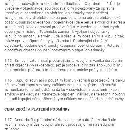
kupující prodávajícímu kliknutím na tlačítko „ Objednat “. Údaje
uvedené v objednávce jsou prodávajícím považovány za správné.
Prodávající neprodleně po obdržení objednávky toto obdržení
kupujícímu potvrdí elektronickou poštou, a to na adresu elektronické
pošty kupujícího uvedenou v objednávce (dále jen „elektronická adresa
kupujícího“). Kodex chování prodávajícího je uveden na jednotlivých
odběrných místech. Technické zařízení k vyplnění objednávky
kupujícího umožňuje změnu údajů před jejím odesláním a kupující tak
může opravit případné chyby při zadání. Prodávající obdržení
objednávky podané elektronicky kupujícím potvrdí obratem. Potvrzení
o obdržení objednávky není potvrzením o přijetí objednávky.
1.15. Smluvní vztah mezi prodávajícím a kupujícím vzniká doručením
přijetí objednávky (akceptací), jež je prodávajícím zasláno kupujícímu
elektronickou poštou, a to na adresu elektronické pošty kupujícího.
1.16. Kupující souhlasí s použitím komunikačních prostředků na dálku
při uzavírání kupní smlouvy. Náklady vzniklé kupujícímu při použití
komunikačních prostředků na dálku v souvislosti s uzavřením kupní
smlouvy (náklady na internetové připojení, náklady na telefonní hovory)
si hradí kupující sám, přičemž tyto náklady se neliší od základní sazby.
CENA ZBOŽÍ A PLATEBNÍ PODMÍNKY
1.17. Cenu zboží a případné náklady spojené s dodáním zboží dle
kupní smlouvy může kupující uhradit prodávajícímu následujícími
způsoby: