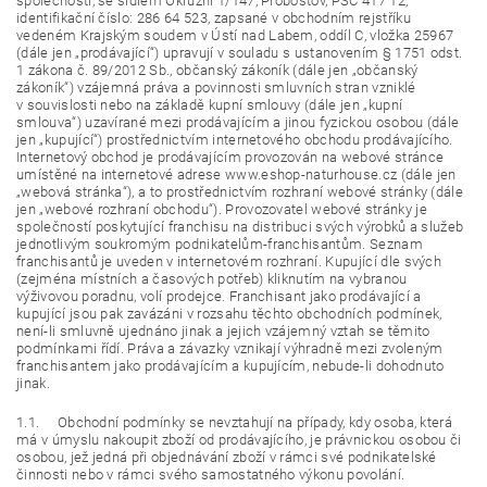
společnosti, se sídlem Okružní 1/147, Proboštov, PSČ 417 12,
identifikační číslo: 286 64 523, zapsané v obchodním rejstříku
vedeném Krajským soudem v Ústí nad Labem, oddíl C, vložka 25967
(dále jen „prodávající“) upravují v souladu s ustanovením § 1751 odst.
1 zákona č. 89/2012 Sb., občanský zákoník (dále jen „občanský
zákoník“) vzájemná práva a povinnosti smluvních stran vzniklé
v souvislosti nebo na základě kupní smlouvy (dále jen „kupní
smlouva“) uzavírané mezi prodávajícím a jinou fyzickou osobou (dále
jen „kupující“) prostřednictvím internetového obchodu prodávajícího.
Internetový obchod je prodávajícím provozován na webové stránce
umístěné na internetové adrese www.eshop-naturhouse.cz (dále jen
„webová stránka“), a to prostřednictvím rozhraní webové stránky (dále
jen „webové rozhraní obchodu“). Provozovatel webové stránky je
společností poskytující franchisu na distribuci svých výrobků a služeb
jednotlivým soukromým podnikatelům-franchisantům. Seznam
franchisantů je uveden v internetovém rozhraní. Kupující dle svých
(zejména místních a časových potřeb) kliknutím na vybranou
výživovou poradnu, volí prodejce. Franchisant jako prodávající a
kupující jsou pak zavázáni v rozsahu těchto obchodních podmínek,
není-li smluvně ujednáno jinak a jejich vzájemný vztah se těmito
podmínkami řídí. Práva a závazky vznikají výhradně mezi zvoleným
franchisantem jako prodávajícím a kupujícím, nebude-li dohodnuto
jinak.
1.1. Obchodní podmínky se nevztahují na případy, kdy osoba, která
má v úmyslu nakoupit zboží od prodávajícího, je právnickou osobou či
osobou, jež jedná při objednávání zboží v rámci své podnikatelské
činnosti nebo v rámci svého samostatného výkonu povolání.