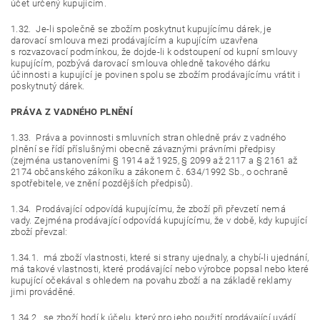
účet určený kupujícím.
1.32. Je-li společně se zbožím poskytnut kupujícímu dárek, je
darovací smlouva mezi prodávajícím a kupujícím uzavřena
s rozvazovací podmínkou, že dojde-li k odstoupení od kupní smlouvy
kupujícím, pozbývá darovací smlouva ohledně takového dárku
účinnosti a kupující je povinen spolu se zbožím prodávajícímu vrátit i
poskytnutý dárek.
PRÁVA Z VADNÉHO PLNĚNÍ
1.33. Práva a povinnosti smluvních stran ohledně práv z vadného
plnění se řídí příslušnými obecně závaznými právními předpisy
(zejména ustanoveními § 1914 až 1925, § 2099 až 2117 a § 2161 až
2174 občanského zákoníku a zákonem č. 634/1992 Sb., o ochraně
spotřebitele, ve znění pozdějších předpisů).
1.34. Prodávající odpovídá kupujícímu, že zboží při převzetí nemá
vady. Zejména prodávající odpovídá kupujícímu, že v době, kdy kupující
zboží převzal:
1.34.1. má zboží vlastnosti, které si strany ujednaly, a chybí-li ujednání,
má takové vlastnosti, které prodávající nebo výrobce popsal nebo které
kupující očekával s ohledem na povahu zboží a na základě reklamy
jimi prováděné.
1.34.2. se zboží hodí k účelu, který pro jeho použití prodávající uvádí