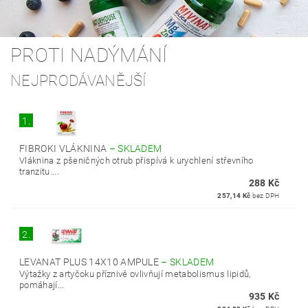
PROTI NADÝMÁNÍ
NEJPRODÁVANĚJŠÍ
1.
FIBROKI VLÁKNINA
–
SKLADEM
Vláknina z pšeničných otrub přispívá k urychlení střevního
tranzitu....
288 Kč
257,14 Kč
bez DPH
2.
LEVANAT PLUS 14X10 AMPULE
–
SKLADEM
Výtažky z artyčoku příznivě ovlivňují metabolismus lipidů,
pomáhají...
935 Kč