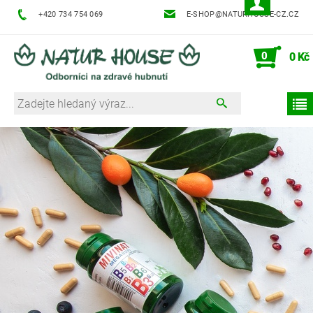
+420 734 754 069
E-SHOP@NATURHOUSE-CZ.CZ
0
0 Kč