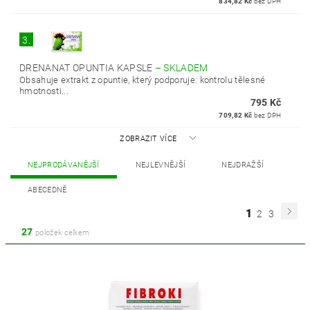
834,82 Kč
bez DPH
3.
DRENANAT OPUNTIA KAPSLE
–
SKLADEM
Obsahuje extrakt z opuntie, který podporuje: kontrolu tělesné
hmotnosti...
795 Kč
709,82 Kč
bez DPH
ZOBRAZIT VÍCE
NEJPRODÁVANĚJŠÍ
NEJLEVNĚJŠÍ
NEJDRAŽŠÍ
ABECEDNĚ
1
2
3
27
položek celkem