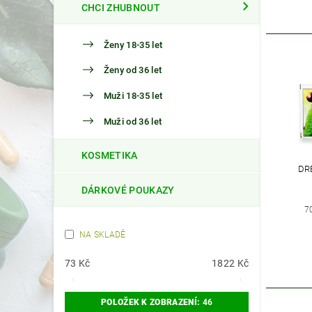
CHCI ZHUBNOUT
Ženy 18-35 let
Ženy od 36 let
Muži 18-35 let
Muži od 36 let
KOSMETIKA
DR
DÁRKOVÉ POUKAZY
7
NA SKLADĚ
73
Kč
1822
Kč
POLOŽEK K ZOBRAZENÍ:
46