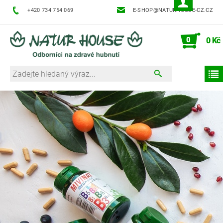
+420 734 754 069
E-SHOP@NATURHOUSE-CZ.CZ
0
0 Kč