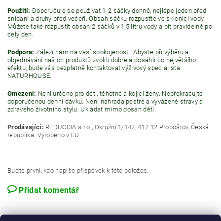
Použití:
Doporučuje se používat 1-2 sáčky denně, nejlépe jeden před
snídaní a druhý před večeří. Obsah sáčku rozpusťte ve sklenici vody.
Můžete také rozpustit obsah 2 sáčků v 1,5 litru vody a pít pravidelně po
celý den.
Podpora:
Záleží nám na vaší spokojenosti. Abyste při výběru a
objednávání našich produktů zvolili dobře a dosáhli co největšího
efektu, bude vás bezplatně kontaktovat výživový specialista
NATURHOUSE.
Omezení:
Není určeno pro děti, těhotné a kojící ženy. Nepřekračujte
doporučenou denní dávku. Není náhrada pestré a vyvážené stravy a
zdravého životního stylu. Ukládat mimo dosah dětí.
Prodávající:
REDUCCIA s.r.o., Okružní 1/147, 417 12 Proboštov, Česká
republika. Vyrobeno v EU
Buďte první, kdo napíše příspěvek k této položce.
Přidat komentář