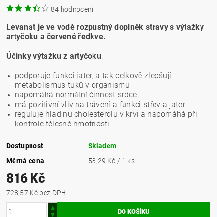
84 hodnocení
Levanat je ve vodě rozpustný doplněk stravy s výtažky
artyčoku a červené ředkve.
Účinky výtažku z artyčoku
:
podporuje funkci jater, a tak celkově zlepšují
metabolismus tuků v organismu
napomáhá normální činnost srdce,
má pozitivní vliv na trávení a funkci střev a jater
reguluje hladinu cholesterolu v krvi a napomáhá při
kontrole tělesné hmotnosti
Dostupnost
Skladem
Měrná cena
58,29 Kč / 1 ks
816 Kč
728,57 Kč bez DPH