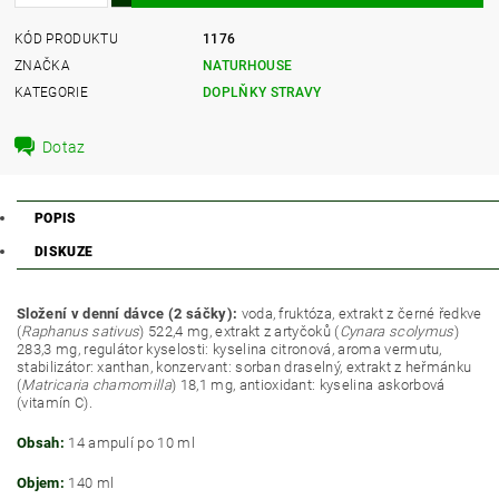
KÓD PRODUKTU
1176
ZNAČKA
NATURHOUSE
KATEGORIE
DOPLŇKY STRAVY
Dotaz
POPIS
DISKUZE
Složení v denní dávce (2 sáčky):
voda, fruktóza, extrakt z černé ředkve
(
Raphanus sativus
) 522,4 mg, extrakt z artyčoků (
Cynara scolymus
)
283,3 mg, regulátor kyselosti: kyselina citronová, aroma vermutu,
stabilizátor: xanthan, konzervant: sorban draselný, extrakt z heřmánku
(
Matricaria chamomilla
) 18,1 mg, antioxidant: kyselina askorbová
(vitamín C).
Obsah:
14 ampulí po 10 ml
Objem:
140 ml