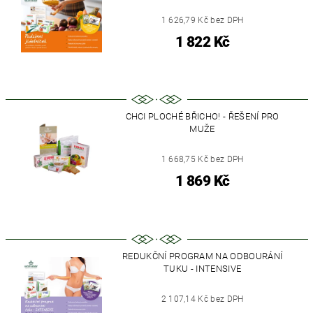
1 626,79 Kč bez DPH
1 822 Kč
CHCI PLOCHÉ BŘICHO! - ŘEŠENÍ PRO
MUŽE
1 668,75 Kč bez DPH
1 869 Kč
REDUKČNÍ PROGRAM NA ODBOURÁNÍ
TUKU - INTENSIVE
2 107,14 Kč bez DPH