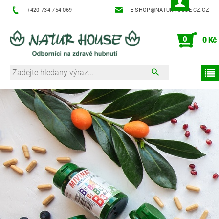
+420 734 754 069
E-SHOP@NATURHOUSE-CZ.CZ
0
0 Kč