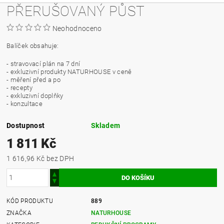
PŘERUŠOVANÝ PŮST
Neohodnoceno
Balíček obsahuje:
- stravovací plán na 7 dní
- exkluzivní produkty NATURHOUSE v ceně
- měření před a po
- recepty
- exkluzivní doplňky
- konzultace
Dostupnost
Skladem
1 811 Kč
1 616,96 Kč bez DPH
KÓD PRODUKTU
889
ZNAČKA
NATURHOUSE