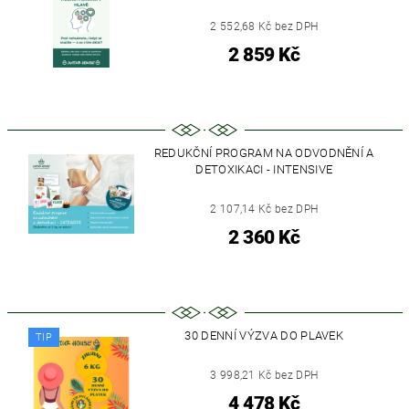
2 552,68 Kč bez DPH
2 859 Kč
REDUKČNÍ PROGRAM NA ODVODNĚNÍ A
DETOXIKACI - INTENSIVE
2 107,14 Kč bez DPH
2 360 Kč
30 DENNÍ VÝZVA DO PLAVEK
TIP
3 998,21 Kč bez DPH
4 478 Kč