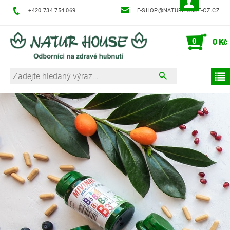
+420 734 754 069
E-SHOP@NATURHOUSE-CZ.CZ
0
0 Kč