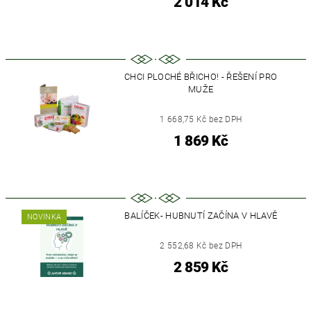
2 014 Kč
CHCI PLOCHÉ BŘICHO! - ŘEŠENÍ PRO
MUŽE
1 668,75 Kč bez DPH
1 869 Kč
BALÍČEK- HUBNUTÍ ZAČÍNA V HLAVĚ
NOVINKA
2 552,68 Kč bez DPH
2 859 Kč