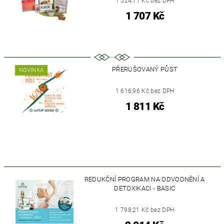
1 524,11 Kč bez DPH
1 707 Kč
PŘERUŠOVANÝ PŮST
NOVINKA
1 616,96 Kč bez DPH
1 811 Kč
REDUKČNÍ PROGRAM NA ODVODNĚNÍ A
DETOXIKACI - BASIC
1 798,21 Kč bez DPH