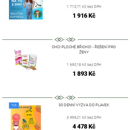
1 710,71 Kč bez DPH
1 916 Kč
CHCI PLOCHÉ BŘICHO! - ŘEŠENÍ PRO
ŽENY
1 690,18 Kč bez DPH
1 893 Kč
30 DENNÍ VÝZVA DO PLAVEK
TIP
3 998,21 Kč bez DPH
4 478 Kč