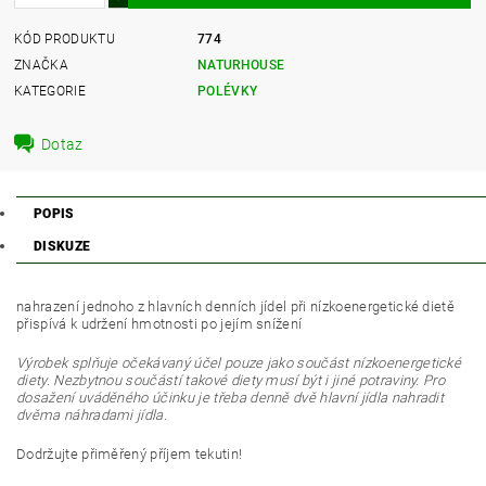
KÓD PRODUKTU
774
ZNAČKA
NATURHOUSE
KATEGORIE
POLÉVKY
Dotaz
POPIS
DISKUZE
nahrazení jednoho z hlavních denních jídel při nízkoenergetické dietě
přispívá k udržení hmotnosti po jejím snížení
Výrobek splňuje očekávaný účel pouze jako součást nízkoenergetické
diety. Nezbytnou součástí takové diety musí být i jiné potraviny. Pro
dosažení uváděného účinku je třeba denně dvě hlavní jídla nahradit
dvěma náhradami jídla.
Dodržujte přiměřený příjem tekutin!