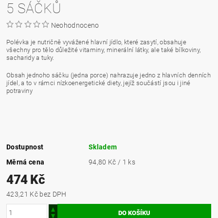
5 SÁČKŮ
Neohodnoceno
Polévka je nutričně vyvážené hlavní jídlo, které zasytí, obsahuje
všechny pro tělo důležité vitaminy, minerální látky, ale také bílkoviny,
sacharidy a tuky.
Obsah jednoho sáčku (jedna porce) nahrazuje jedno z hlavních denních
jídel, a to v rámci nízkoenergetické diety, jejíž součástí jsou i jiné
potraviny
Dostupnost
Skladem
Měrná cena
94,80 Kč / 1 ks
474 Kč
423,21 Kč bez DPH