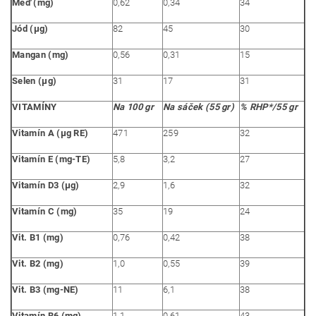
Měď (mg)
0,62
0,34
34
Jód (µg)
82
45
30
Mangan (mg)
0,56
0,31
15
Selen (µg)
31
17
31
VITAMÍNY
Na 100 gr
Na sáček (55 gr)
% RHP*/55 gr
Vitamín A (µg RE)
471
259
32
Vitamín E (mg-TE)
5,8
3,2
27
Vitamín D3 (µg)
2,9
1,6
32
Vitamín C (mg)
35
19
24
Vit. B1 (mg)
0,76
0,42
38
Vit. B2 (mg)
1,0
0,55
39
Vit. B3 (mg-NE)
11
6,1
38
Vitamín B6 (mg)
1,1
0,61
43