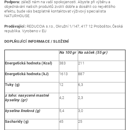
Podpora:
záleží nám na vaší spokojenosti. Abyste při výběru a
objednávání našich produktů zvolili dobře a dosáhli co největšího
efektu, bude vás bezplatně kontaktovat výživový specialista
NATURHOUSE.
Prodávající:
REDUCCIA s.r.o., Okružní 1/147, 417 12 Proboštov, Česká
republika. Vyrobeno v EU
DOPLŇUJÍCÍ INFORMACE / SLOŽENÍ
Na 100 gr
Na sáček (55 gr)
Energetická hodnota (Kcal)
383
211
Energetická hodnota (kJ)
1613
887
Tuky (g)
12
6,3
z toho: nasycené mastné
4,2
2,3
kyseliny (gr)
kyselina linolová (g)
5,4
3,0
Sacharidy (g)
45
25