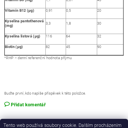
Vitamín B12 (µg)
0,91
0,5
20
Kyselina pantothenová
3,3
1,8
30
(mg)
Kyselina listová (µg)
116
64
32
Biotin (µg)
82
45
90
*RHP – denní referenční hodnota příjmu
Buďte první, kdo napíše příspěvek k této položce.
Přidat komentář
Tento web používá soubory cookie. Dalším procházením