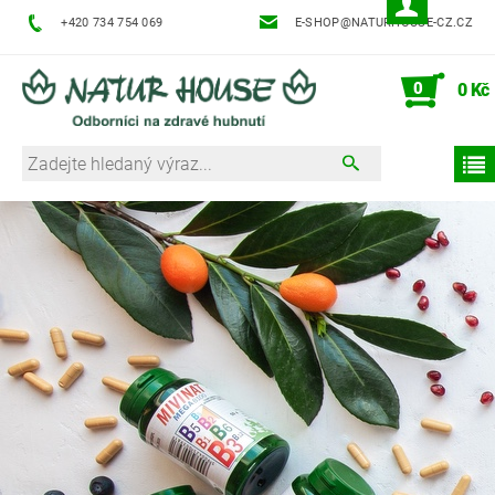
+420 734 754 069
E-SHOP@NATURHOUSE-CZ.CZ
0
0 Kč