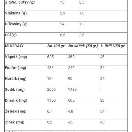
z toho: cukry (g)
15
8,3
Vláknina (g)
2,9
1,6
Bílkoviny (g)
24
13
Sůl (g)
6,5
3,6
MINERÁLY
Na 100 gr
Na sáček (55 gr)
% RHP*/55 gr
Vápník (mg)
625
360
45
Fosfor (mg)
436
240
34
Hořčík (mg)
164
90
24
Sodík (mg)
2600
1430
-
Draslík (mg)
1100
605
30
Železo (mg)
8,7
4,8
34
Zinek (mg)
8,2
4,5
45