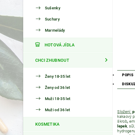
Sušenky
Suchary
Marmelády
HOTOVÁ JÍDLA
CHCI ZHUBNOUT
POPIS
Ženy 18-35 let
DISKU
Ženy od 36 let
Muži 18-35 let
Muži od 36 let
Složení:
p
kakaový p
škrob
,
em
KOSMETIKA
lepek
, sů
hydrogenu