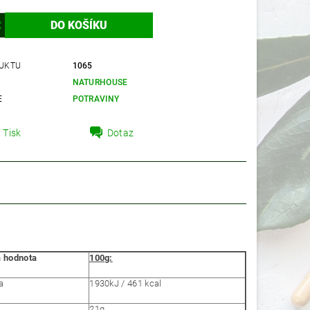
UKTU
1065
NATURHOUSE
E
POTRAVINY
Tisk
Dotaz
 hodnota
100g:
a
1930kJ / 461 kcal
21g