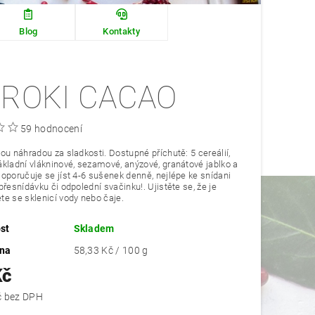
Blog
Kontakty
BROKI CACAO
59 hodnocení
ou náhradou za sladkosti. Dostupné příchutě: 5 cereálií,
kladní vlákninové, sezamové, anýzové, granátové jablko a
oporučuje se jíst 4-6 sušenek denně, nejlépe ke snídani
přesnídávku či odpolední svačinku!. Ujistěte se, že je
e se sklenicí vody nebo čaje.
st
Skladem
ena
58,33 Kč / 100 g
Kč
156,25 Kč bez DPH