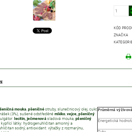
KÓD PROD
ZNAČKA
KATEGORI
ZE
šeničná mouka
,
pšeničné
otruby, slunečnicový olej, cukr,
Průměrná výživová
rášek (3%), sušené odstředěné
mléko
,
vejce, pšeničný
ulgátor:
lecitin, ječmenová
sladová mouka,
pšeničný
Energetická hodnot
l, kypřící látky: hydrogenuhličitan amonný a
hličitan sodný, antioxidant: výtažky z rozmarýnu,
Tuky