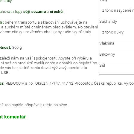
é látky.
z toho nasycené m
ahovat stopy
sóji
,
sezamu
a
ořechů
.
Sacharidy
í:
během transportu a skladování uchovávejte na
 a suchém místě chráněném před světlem. Po otevření
 v hermeticky uzavřeném obalu, aby sušenky zůstaly
z toho cukry
Vláknina
tnost:
300 g
Bílkoviny
záleží nám na vaší spokojenosti. Abyste při výběru a
ní našich produktů zvolili dobře a dosáhli co největšího
Sůl
ude vás bezplatně kontaktovat výživový specialista
USE.
cí:
REDUCCIA s.r.o., Okružní 1/147, 417 12 Proboštov, Česká republika. Vyro
í, kdo napíše příspěvek k této položce.
at komentář