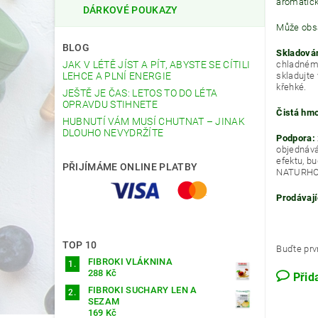
aromatick
DÁRKOVÉ POUKAZY
Může obs
BLOG
Skladován
chladném
JAK V LÉTĚ JÍST A PÍT, ABYSTE SE CÍTILI
skladujte
LEHCE A PLNÍ ENERGIE
křehké.
JEŠTĚ JE ČAS: LETOS TO DO LÉTA
OPRAVDU STIHNETE
Čistá hmo
HUBNUTÍ VÁM MUSÍ CHUTNAT – JINAK
DLOUHO NEVYDRŽÍTE
Podpora:
objednává
efektu, b
PŘIJÍMÁME ONLINE PLATBY
NATURHO
Prodávají
TOP 10
Buďte prvn
FIBROKI VLÁKNINA
288 Kč
Přid
FIBROKI SUCHARY LEN A
SEZAM
169 Kč