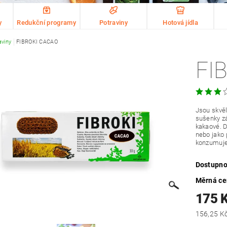
y
Redukční programy
Potraviny
Hotová jídla
aviny
FIBROKI CACAO
FI
Jsou skvěl
sušenky zá
kakaové. D
nebo jako 
konzumujet
Dostupno
Měrná c
175 