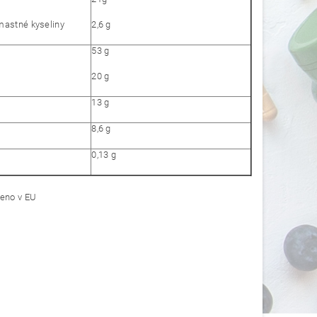
astné kyseliny
2,6 g
53 g
20 g
13 g
8,6 g
0,13 g
beno v EU