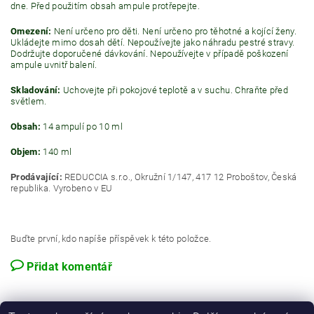
dne. Před použitím obsah ampule protřepejte.
Omezení:
Není určeno pro děti. Není určeno pro těhotné a kojící ženy.
Ukládejte mimo dosah dětí. Nepoužívejte jako náhradu pestré stravy.
Dodržujte doporučené dávkování. Nepoužívejte v případě poškození
ampule uvnitř balení.
Skladování:
Uchovejte při pokojové teplotě a v suchu. Chraňte před
světlem.
Obsah:
14 ampulí po 10 ml
Objem:
140 ml
Prodávající:
REDUCCIA s.r.o., Okružní 1/147, 417 12 Proboštov, Česká
republika. Vyrobeno v EU
Buďte první, kdo napíše příspěvek k této položce.
Přidat komentář