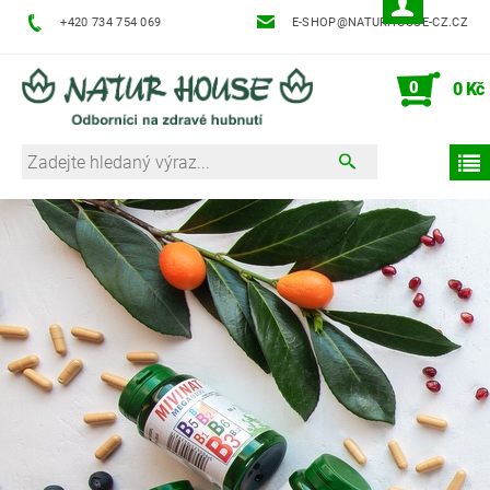
+420 734 754 069
E-SHOP@NATURHOUSE-CZ.CZ
0
0 Kč