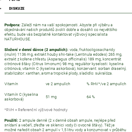
DISKUZE
Podpora:
Záleží nám na vaší spokojenosti. Abyste při výběru a
objednávání našich produktů zvolili dobře a dosáhli co největšího
efektu, bude vás bezplatně kontaktovat výživový specialista
NATURHOUSE.
Složení v denní dávce (2 ampulích):
voda, fruktooligosacharidy
(inulin) 1136 mg, extrakt houby shii-take (Lentinula edodes) 265 mg,
extrakt z kořene chřestu (Asparagus officinalis) 189 mg, koncentrát
citrónové šťávy (Citrus limonum) 98 mg, regulátor kyselosti: kyselina
citrónová, vitamín C (kyselina askorbová), konzervant: sorban draselný,
stabilizátor: xanthan, aroma tropické plody, sladidlo: sukralóza.
Vitamín
ve 2 ampulích
% RHV*/ve 2 ampulích
Vitamín C (kyselina
51 mg
64 %
askorbová)
*RVH = Referenční výživové hodnoty
Použití:
2 ampule denně (2 x denně obsah ampule, nejlépe před
snídaní a večeří, zřeďte ve sklenici vody či ovocné šťávy). Též je
možné naředit obsah 2 ampulí v 1,5 litru vody a konzumovat v průběhu