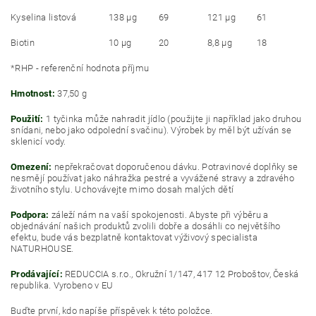
Kyselina listová
138 μg
69
121 μg
61
Biotin
10 μg
20
8,8 μg
18
*RHP - referenční hodnota příjmu
Hmotnost:
37,50 g
Použití:
1 tyčinka může nahradit jídlo (použijte ji například jako druhou
snídani, nebo jako odpolední svačinu). Výrobek by měl být užíván se
sklenicí vody.
Omezení:
nepřekračovat doporučenou dávku. Potravinové doplňky se
nesmějí používat jako náhražka pestré a vyvážené stravy a zdravého
životního stylu. Uchovávejte mimo dosah malých dětí
Podpora:
záleží nám na vaší spokojenosti. Abyste při výběru a
objednávání našich produktů zvolili dobře a dosáhli co největšího
efektu, bude vás bezplatně kontaktovat výživový specialista
NATURHOUSE.
Prodávající:
REDUCCIA s.r.o., Okružní 1/147, 417 12 Proboštov, Česká
republika. Vyrobeno v EU
Buďte první, kdo napíše příspěvek k této položce.