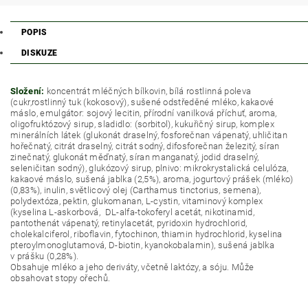
POPIS
DISKUZE
Složení:
koncentrát mléčných bílkovin, bílá rostlinná poleva
(cukr,rostlinný tuk (kokosový), sušené odstředěné mléko, kakaové
máslo, emulgátor: sojový lecitin, přírodní vanilková příchuť, aroma,
oligofruktózový sirup, sladidlo: (sorbitol), kukuřičný sirup, komplex
minerálních látek (glukonát draselný, fosforečnan vápenatý, uhličitan
hořečnatý, citrát draselný, citrát sodný, difosforečnan železitý, síran
zinečnatý, glukonát měďnatý, síran manganatý, jodid draselný,
seleničitan sodný), glukózový sirup, plnivo: mikrokrystalická celulóza,
kakaové máslo, sušená jablka (2,5%), aroma, jogurtový prášek (mléko)
(0,83%), inulin, světlicový olej (Carthamus tinctorius, semena),
polydextóza, pektin, glukomanan, L-cystin, vitaminový komplex
(kyselina L-askorbová, DL-alfa-tokoferyl acetát, nikotinamid,
pantothenát vápenatý, retinylacetát, pyridoxin hydrochlorid,
cholekalciferol, riboflavin, fytochinon, thiamin hydrochlorid, kyselina
pteroylmonoglutamová, D-biotin, kyanokobalamin), sušená jablka
v prášku (0,28%).
Obsahuje mléko a jeho deriváty, včetně laktózy, a sóju. Může
obsahovat stopy ořechů.