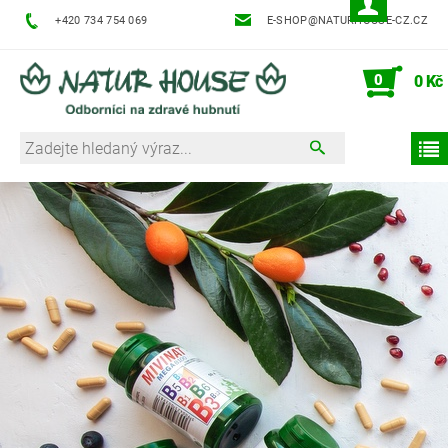
+420 734 754 069
E-SHOP@NATURHOUSE-CZ.CZ
0
0 Kč