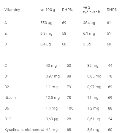
ve 2
Vitamíny
ve 100 g
RHP%
RHP%
tyčinkách
A
550 μg
69
484 μg
61
E
6,9 mg
58
6,1 mg
51
D
3,4 μg
68
3 μg
60
C
40 mg
50
35 mg
44
B1
0,97 mg
88
0,85 mg
78
B2
1,1 mg
79
0,97 mg
69
Niacin
12,5 mg
78
11 mg
69
B6
1,4 mg
100
1,2 mg
88
B12
0,69 μg
28
0,61 μg
24
Kyselina pantothenová
4,1 mg
68
3,6 mg
60