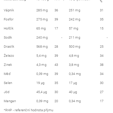
%
Vápník
285 mg
36
251 mg
31
Fosfor
275 mg
39
242 mg
35
Hořčík
65 mg
17
57 mg
15
Sodík
240 mg
-
211 mg
-
Draslík
568 mg
28
500 mg
25
Železo
5,4 mg
39
4,8 mg
34
Zinek
4,3 mg
43
3,8 mg
38
Měď
0,39 mg
39
0,34 mg
34
Selen
19 μg
35
17 μg
30
Jód
45,4 μg
30
40 μg
27
Mangan
0,39 mg
20
0,34 mg
17
*RHP - referenční hodnota příjmu