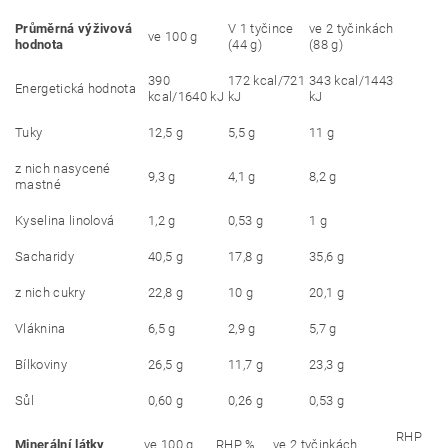
Průměrná výživová
V 1 tyčince
ve 2 tyčinkách
ve 100 g
hodnota
(44 g)
(88 g)
390
172 kcal/721
343 kcal/1443
Energetická hodnota
kcal/1640 kJ
kJ
kJ
Tuky
12,5 g
5,5 g
11 g
z nich nasycené
9,3 g
4,1 g
8,2 g
mastné
Kyselina linolová
1,2 g
0,53 g
1 g
Sacharidy
40,5 g
17,8 g
35,6 g
z nich cukry
22,8 g
10 g
20,1 g
Vláknina
6,5 g
2,9 g
5,7 g
Bílkoviny
26,5 g
11,7 g
23,3 g
Sůl
0,60 g
0,26 g
0,53 g
RHP
Minerální látky
ve 100 g
RHP %
ve 2 tyčinkách