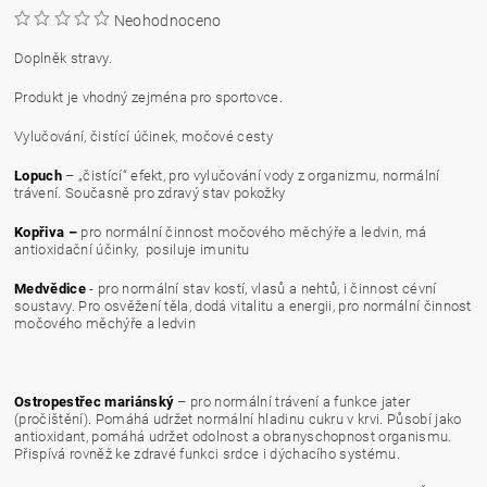
Neohodnoceno
Doplněk stravy.
Produkt je vhodný zejména pro sportovce.
Vylučování, čistící účinek, močové cesty
Lopuch
– „čistící“ efekt, pro vylučování vody z organizmu, normální
trávení. Současně pro zdravý stav pokožky
Kopřiva –
pro normální činnost močového měchýře a ledvin, má
antioxidační účinky, posiluje imunitu
Medvědice
- pro normální stav kostí, vlasů a nehtů, i činnost cévní
soustavy. Pro osvěžení těla, dodá vitalitu a energii, pro normální činnost
močového měchýře a ledvin
Ostropestřec mariánský
– pro normální trávení a funkce jater
(pročištění). Pomáhá udržet normální hladinu cukru v krvi. Působí jako
antioxidant, pomáhá udržet odolnost a obranyschopnost organismu.
Přispívá rovněž ke zdravé funkci srdce i dýchacího systému.