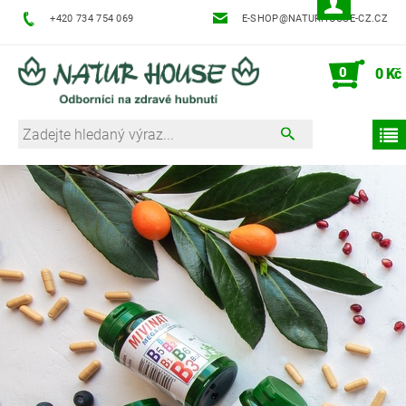
+420 734 754 069
E-SHOP@NATURHOUSE-CZ.CZ
0
0 Kč