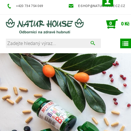
+420 734 754 069
E-SHOP@NATURHOUSE-CZ.CZ
0
0 Kč