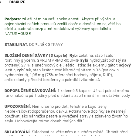
DISKUZE
Podpora:
záleží nám na vaší spokojenosti. Abyste při výběru a
objednávání našich produktů zvolili dobře a dosáhli co největšího
efektu, bude vás bezplatně kontaktovat výživový specialista
NATURHOUSE.
STABILINAT.
DOPLNĚK STRAVY
SLOŽENÍ DENNÍ DÁVKY
(3 kapsle)
:
Rybí
želatina, stabilizátor:
rostlinný glycerin, GARUM ARMORICUM® (
rybí
hydrolyzát bohatý na
proteiny) 27 %, slunečnicový olej, leštící látka: šelak, emulgátor:
sojový
lecitin,
rybí
tuk, stabilizátor: oxid křemičitý, vitamín B6 (pyridoxin
hydrochlorid), 1,05 mg (75% referenční hodnoty příjmu, RHP),
antioxidanty: přírodní tokoferoly a palmitát vitamínu A.
DOPORUČENÉ DÁVKOVÁNÍ:
1 x denně 3 kapsle. Užívat pokud možno
ráno nalačno půl hodiny před snídaní a zapít menším množstvím vody.
UPOZORNĚNÍ:
Není určeno pro děti, těhotné a kojící ženy.
Nepřekračovat doporučenou dávku. Potravinové doplňky se nesmějí
používat jako náhražka pestré a vyvážené stravy a zdravého životního
stylu. Uchovávejte mimo dosah malých dětí.
SKLADOVÁNÍ
: Skladovat na větraném a suchém místě. Chránit před