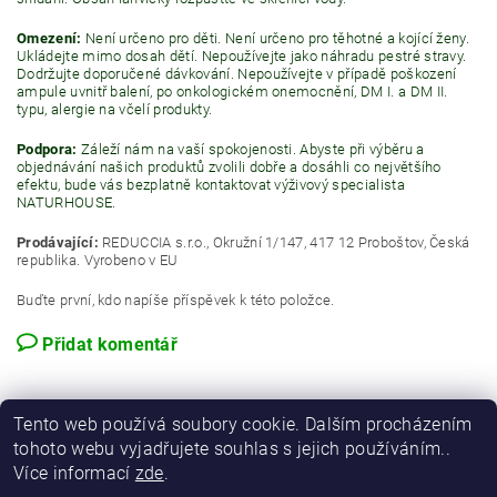
Omezení:
Není určeno pro děti. Není určeno pro těhotné a kojící ženy.
Ukládejte mimo dosah dětí. Nepoužívejte jako náhradu pestré stravy.
Dodržujte doporučené dávkování. Nepoužívejte v případě poškození
ampule uvnitř balení, po onkologickém onemocnění, DM I. a DM II.
typu, alergie na včelí produkty.
Podpora:
Záleží nám na vaší spokojenosti. Abyste při výběru a
objednávání našich produktů zvolili dobře a dosáhli co největšího
efektu, bude vás bezplatně kontaktovat výživový specialista
NATURHOUSE.
Prodávající:
REDUCCIA s.r.o., Okružní 1/147, 417 12 Proboštov, Česká
republika. Vyrobeno v EU
Buďte první, kdo napíše příspěvek k této položce.
Přidat komentář
Tento web používá soubory cookie. Dalším procházením
tohoto webu vyjadřujete souhlas s jejich používáním..
Více informací
zde
.