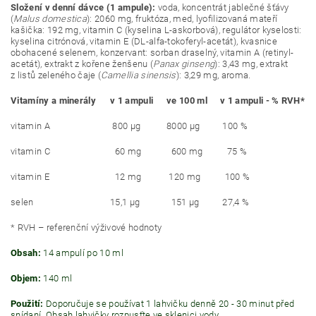
Složení v denní dávce (1 ampule):
voda, koncentrát jablečné šťávy
(
Malus domestica
): 2060 mg, fruktóza, med, lyofilizovaná mateří
kašička: 192 mg, vitamin C (kyselina L-askorbová), regulátor kyselosti:
kyselina citrónová, vitamin E (DL-alfa-tokoferyl-acetát), kvasnice
obohacené selenem, konzervant: sorban draselný, vitamin A (retinyl-
acetát), extrakt z kořene ženšenu (
Panax ginseng
): 3,43 mg, extrakt
z listů zeleného čaje (
Camellia sinensis
): 3,29 mg, aroma.
Vitamíny a minerály
v 1 ampuli
ve 100 ml
v 1 ampuli -
% RVH*
vitamin A
800 μg
8000 μg
100 %
vitamin C
60 mg
600 mg
75 %
vitamin E
12 mg
120 mg
100 %
selen
15,1 μg
151 μg
27,4 %
* RVH – referenční výživové hodnoty
Obsah:
14 ampulí po 10 ml
Objem:
140 ml
Použití:
Doporučuje se používat 1 lahvičku denně 20 - 30 minut před
snídaní. Obsah lahvičky rozpusťte ve sklenici vody.