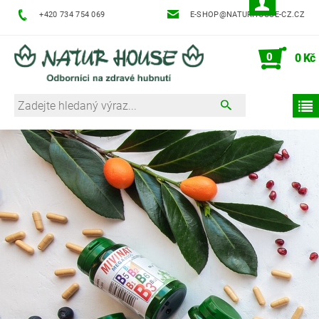
+420 734 754 069
E-SHOP@NATURHOUSE-CZ.CZ
0
0 Kč