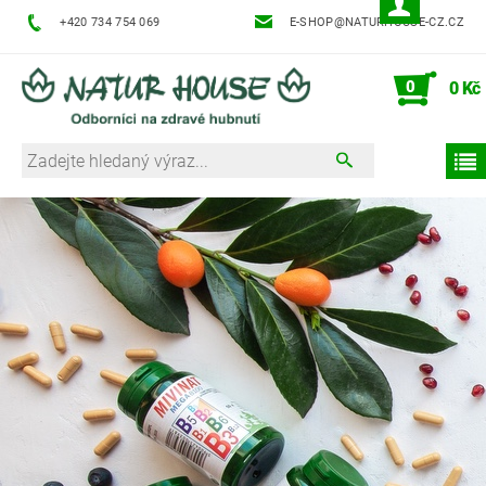
+420 734 754 069
E-SHOP@NATURHOUSE-CZ.CZ
0
0 Kč