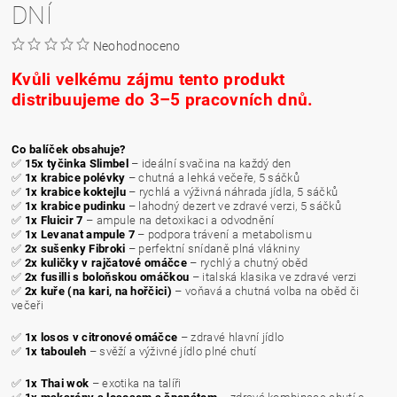
DNÍ
Neohodnoceno
Kvůli velkému zájmu tento produkt
distribuujeme do
3–5 pracovních dnů
.
Co balíček obsahuje?
✅
15x tyčinka Slimbel
– ideální svačina na každý den
✅
1x krabice polévky
– chutná a lehká večeře, 5 sáčků
✅
1x krabice koktejlu
– rychlá a výživná náhrada jídla, 5 sáčků
✅
1x krabice pudinku
– lahodný dezert ve zdravé verzi, 5 sáčků
✅
1x Fluicir 7
– ampule na detoxikaci a odvodnění
✅
1x Levanat ampule 7
– podpora trávení a metabolismu
✅
2x sušenky Fibroki
– perfektní snídaně plná vlákniny
✅
2x kuličky v rajčatové omáčce
– rychlý a chutný oběd
✅
2x fusilli s boloňskou omáčkou
– italská klasika ve zdravé verzi
✅
2x kuře (na kari, na hořčici)
– voňavá a chutná volba na oběd či
večeři
✅
1x losos v citronové omáčce
– zdravé hlavní jídlo
✅
1x tabouleh
– svěží a výživné jídlo plné chutí
✅
1x Thai wok
– exotika na talíři