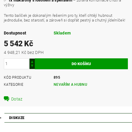
✅
1x makaróny s lososem a špenátem
– zdravá kombinace chutí a
výživy
Tento balíček je dokonalým řešením pro ty, kteří chtějí hubnout
jednoduše, bez starostí, a zároveň si dopřát pestrý a chutný jídelníček!
Dostupnost
Skladem
5 542 Kč
4 948,21 Kč bez DPH
KÓD PRODUKTU
895
KATEGORIE
NEVAŘÍM A HUBNU
Dotaz
DISKUZE