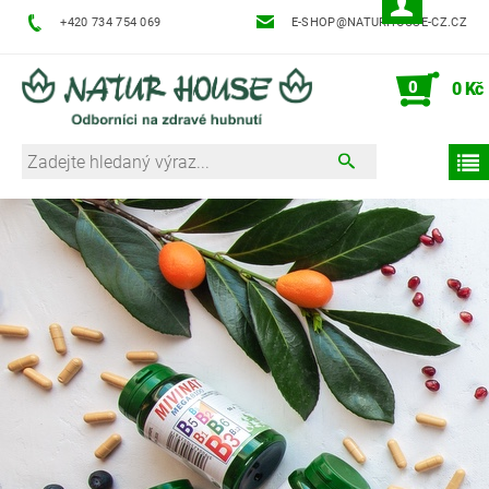
+420 734 754 069
E-SHOP@NATURHOUSE-CZ.CZ
0
0 Kč