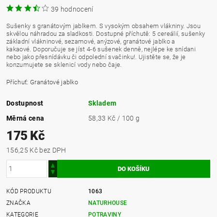
39 hodnocení
Sušenky s granátovým jablkem. S vysokým obsahem vlákniny. Jsou
skvělou náhradou za sladkosti. Dostupné příchutě: 5 cereálií, sušenky
základní vlákninové, sezamové, anýzové, granátové jablko a
kakaové. Doporučuje se jíst 4-6 sušenek denně, nejlépe ke snídani
nebo jako přesnídávku či odpolední svačinku!. Ujistěte se, že je
konzumujete se sklenicí vody nebo čaje.
Příchuť: Granátové jablko
Dostupnost
Skladem
Měrná cena
58,33 Kč / 100 g
175 Kč
156,25 Kč bez DPH
KÓD PRODUKTU
1063
ZNAČKA
NATURHOUSE
KATEGORIE
POTRAVINY