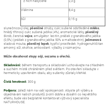
z nich nasycené
2,3 g
Vláknina
8,4 g
Sůl
0,15 g
slunečnicový olej,
pšeničné
otruby, cukr, sušené odstředěné
mléko
,
hnědý třtinový cukr, sušená jablka (4%), aromatické látky,
pšeničný
škrob, čerstvá
vejce
, emulgátor: lecitin, prášek z granátového jablka
(0,5%) (prášek z granátového jablka 50% a maltodextrin),
ječmenová
sladová mouka,
pšeničný lepek
, kypřící prostředek: hydrogenuhličitan
amonný, sůl, skořice, antioxidant: výtažky z rozmarýnu
Může obsahovat stopy sóji, sezamu a ořechů.
Skladování:
během transportu a skladování uchovávejte na chladném
a suchém místě chráněném před světlem. Po otevření skladujte v
hermeticky uzavřeném obalu, aby sušenky zůstaly křehké.
Čistá hmotnost:
300 g
Podpora:
záleží nám na vaší spokojenosti. Abyste při výběru a
objednávání našich produktů zvolili dobře a dosáhli co největšího
efektu, bude vás bezplatně kontaktovat výživový specialista
NATURHOUSE.