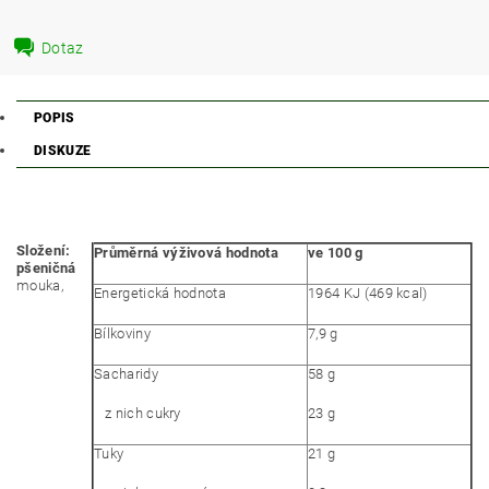
Dotaz
POPIS
DISKUZE
Složení:
Průměrná výživová hodnota
ve 100 g
pšeničná
mouka,
Energetická hodnota
1964 KJ (469 kcal)
Bílkoviny
7,9 g
Sacharidy
58 g
z nich cukry
23 g
Tuky
21 g