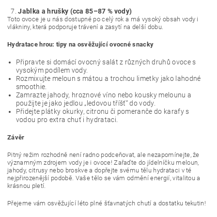
Jablka a hrušky (cca 85–87 % vody)
Toto ovoce je u nás dostupné po celý rok a má vysoký obsah vody i
vlákniny, která podporuje trávení a zasytí na delší dobu.
Hydratace hrou: tipy na osvěžující ovocné snacky
Připravte si domácí ovocný salát z různých druhů ovoce s
vysokým podílem vody.
Rozmixujte meloun s mátou a trochou limetky jako lahodné
smoothie.
Zamrazte jahody, hroznové víno nebo kousky melounu a
použijte je jako jedlou „ledovou tříšť“ do vody.
Přidejte plátky okurky, citronu či pomeranče do karafy s
vodou pro extra chuť i hydrataci.
Závěr
Pitný režim rozhodně není radno podceňovat, ale nezapomínejte, že
významným zdrojem vody je i ovoce! Zařaďte do jídelníčku meloun,
jahody, citrusy nebo broskve a dopřejte svému tělu hydrataci v té
nejpřirozenější podobě. Vaše tělo se vám odmění energií, vitalitou a
krásnou pletí.
Přejeme vám osvěžující léto plné šťavnatých chutí a dostatku tekutin!