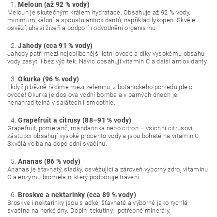
Meloun (až 92 % vody)
Meloun je skutečným králem hydratace. Obsahuje až 92 % vody,
minimum kalorií a spoustu antioxidantů, například lykopen. Skvěle
osvěží, uhasí žízeň a podpoří i odvodnění organismu.
Jahody (cca 91 % vody)
Jahody patří mezi nejoblíbenější letní ovoce a díky vysokému obsahu
vody zasytí i bez výčitek. Navíc obsahují vitamin C a další antioxidanty.
Okurka (96 % vody)
I když ji běžně řadíme mezi zeleninu, z botanického pohledu jde o
ovoce! Okurka je doslova vodní bomba a v parných dnech je
nenahraditelná v salátech i smoothie.
Grapefruit a citrusy (88–91 % vody)
Grapefruit, pomeranč, mandarinka nebo citron – všichni citrusoví
zástupci obsahují vysoké procento vody a jsou bohaté na vitamin C.
Skvělá volba na dopolední svačinu.
Ananas (86 % vody)
Ananas je šťavnatý, sladký, osvěžující a zároveň výborný zdroj vitaminu
C a enzymu bromelain, který podporuje trávení.
Broskve a nektarinky (cca 89 % vody)
Broskve i nektarinky jsou sladké, šťavnaté a výborné jako rychlá
svačina na horké dny. Doplní tekutiny i potřebné minerály.