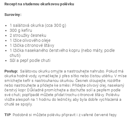
Recept na studenou okurkovou polévku
Suroviny:
1 salátová okurka (cca 300 g)
300 g kefíru
2 stroužky česneku
1 lžíce olivového oleje
1 lžička citronové šťávy
1 lžička nasekaného čerstvého kopru (nebo máty, podle
chuti)
Sůl a pepř podle chuti
Postup:
Salátovou okurku omyjte a nastrouhejte nahrubo. Pokud má
okurka hodně vody, vymačkejte ji přes sítko nebo čistou utěrku. V míse
smíchejte kefír s nastrouhanou okurkou. Česnek oloupejte, rozdrťte
nebo nastrouhejte a přidejte ke směsi. Přidejte olivový olej, nasekaný
čerstvý kopr. Důkladně promíchejte a dochuťte solí a pepřem podle
své chuti, popřípadě můžete přidat trochu citronové šťávy. Polévku
vložte alespoň na 1 hodinu do ledničky, aby byla dobře vychlazená a
chutě se spojily.
TIP
: Podobně si můžete polévku připravit i z vařené červené řepy.