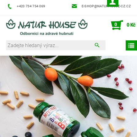
+420 734 754 069
E-SHOP@NATURHOUSE-CZ.CZ
0
0 Kč