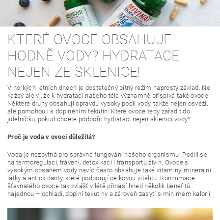
KTERÉ OVOCE OBSAHUJE
HODNĚ VODY? HYDRATACE
NEJEN ZE SKLENICE!
V horkých letních dnech je dostatečný pitný režim naprostý základ. Ne
každý ale ví, že k hydrataci našeho těla významně přispívá také ovoce!
Některé druhy obsahují opravdu vysoký podíl vody, takže nejen osvěží,
ale pomohou i s doplněním tekutin. Které ovoce tedy zařadit do
jídelníčku, pokud chcete podpořit hydrataci nejen sklenicí vody?
Proč je voda v ovoci důležitá?
Voda je nezbytná pro správné fungování našeho organismu. Podílí se
na termoregulaci, trávení, detoxikaci i transportu živin. Ovoce s
vysokým obsahem vody navíc často obsahuje také vitaminy, minerální
látky a antioxidanty, které podporují celkovou vitalitu. Konzumace
šťavnatého ovoce tak zvlášť v létě přináší hned několik benefitů
najednou – ochladí, doplní tekutiny a zároveň zasytí s minimem kalorií.