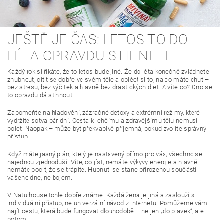
JEŠTĚ JE ČAS: LETOS TO DO
LÉTA OPRAVDU STIHNETE
Každý rok si říkáte, že to letos bude jiné. Že do léta konečně zvládnete
zhubnout, cítit se dobře ve svém těle a obléct si to, na co máte chuť –
bez stresu, bez výčitek a hlavně bez drastických diet. A víte co? Ono se
to opravdu dá stihnout.
Zapomeňte na hladovění, zázračné detoxy a extrémní režimy, které
vydržíte sotva pár dní. Cesta k lehčímu a zdravějšímu tělu nemusí
bolet. Naopak – může být překvapivě příjemná, pokud zvolíte správný
přístup.
Když máte jasný plán, který je nastavený přímo pro vás, všechno se
najednou zjednoduší. Víte, co jíst, nemáte výkyvy energie a hlavně –
nemáte pocit, že se trápíte. Hubnutí se stane přirozenou součástí
vašeho dne, ne bojem.
V Naturhouse tohle dobře známe. Každá žena je jiná a zaslouží si
individuální přístup, ne univerzální návod z internetu. Pomůžeme vám
najít cestu, která bude fungovat dlouhodobě – ne jen „do plavek“, ale i
potom.