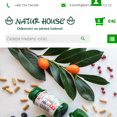
+420 734 754 069
E-SHOP@NATURHOUSE-CZ.CZ
0
0 Kč